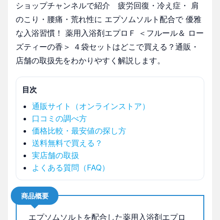
ショップチャンネルで紹介 疲労回復・冷え症・ 肩
のこり・腰痛・荒れ性に エプソムソルト配合で 優雅
な入浴習慣！ 薬用入浴剤エプロＦ ＜フルール＆ ロー
ズティーの香＞ ４袋セットはどこで買える？通販・
店舗の取扱先をわかりやすく解説します。
目次
通販サイト（オンラインストア）
口コミの調べ方
価格比較・最安値の探し方
送料無料で買える？
実店舗の取扱
よくある質問（FAQ）
商品概要
エプソムソルトを配合した薬用入浴剤エプロ