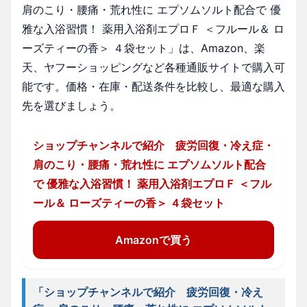
肩のこり・腰痛・荒れ性に エプソムソルト配合で 優
雅な入浴習慣！ 薬用入浴剤エプロＦ ＜フルール＆ ロ
ーズティーの香＞ ４袋セット」は、Amazon、楽
天、ヤフーショッピングなど各種通販サイトで購入可
能です。価格・在庫・配送条件を比較し、最適な購入
先を選びましょう。
ショップチャンネルで紹介 疲労回復・冷え症・
肩のこり・腰痛・荒れ性に エプソムソルト配合
で 優雅な入浴習慣！ 薬用入浴剤エプロＦ ＜フル
ール＆ ローズティーの香＞ ４袋セット
Amazonで買う
「ショップチャンネルで紹介 疲労回復・冷え