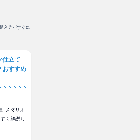
購入先がすぐに
か仕立て
？おすすめ
量 メダリオ
やすく解説し