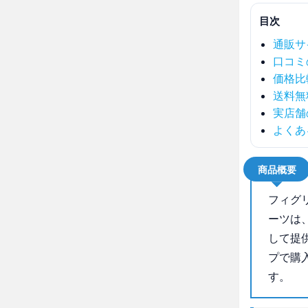
目次
通販サ
口コミ
価格比
送料無
実店舗
よくあ
商品概要
フィグ
ーツは
して提
プで購
す。