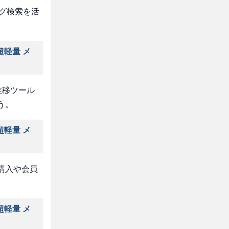
タグ検索を活
超軽量 メ
推移ツール
う。
超軽量 メ
購入や会員
超軽量 メ