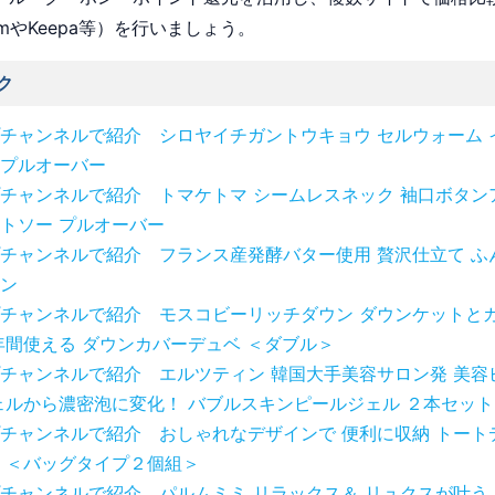
omやKeepa等）を行いましょう。
ク
チャンネルで紹介 シロヤイチガントウキョウ セルウォーム 
プルオーバー
チャンネルで紹介 トマケトマ シームレスネック 袖口ボタン
トソー プルオーバー
チャンネルで紹介 フランス産発酵バター使用 贅沢仕立て ふ
ン
チャンネルで紹介 モスコビーリッチダウン ダウンケットとカ
年間使える ダウンカバーデュベ ＜ダブル＞
チャンネルで紹介 エルツティン 韓国大手美容サロン発 美容
ェルから濃密泡に変化！ バブルスキンピールジェル ２本セット
チャンネルで紹介 おしゃれなデザインで 便利に収納 トート
 ＜バッグタイプ２個組＞
チャンネルで紹介 パルムミミ リラックス＆ リュクスが叶う