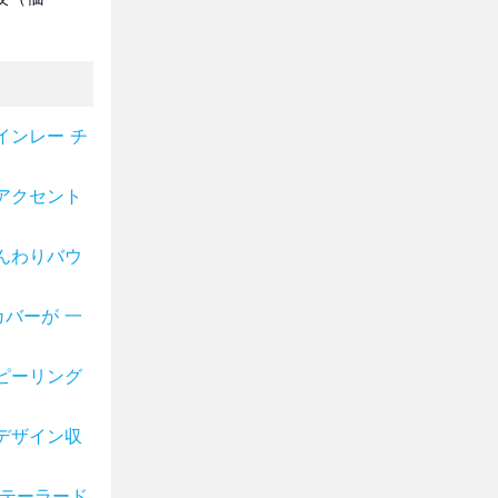
インレー チ
アクセント
んわりバウ
バーが 一
ピーリング
デザイン収
 テーラード