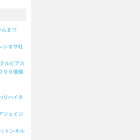
ームまつ
レシオサ社
ークルピアス
０００億個
わりハイネ
アジェイジ
コットンキル