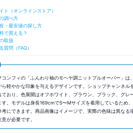
イト（オンラインストア）
の調べ方
較・最安値の探し方
料で買える？
の取扱
る質問（FAQ）
フコンフィの「ふんわり袖のモヘヤ調ニットプルオーバー」は
がら軽やかな印象を与えるデザインです。ショップチャンネル
れており、色展開はオフホワイト、ブラウン、ブラック、グレ
ます。モデルは身長169cmでS〜Mサイズを着用しているため
参考にできます。商品画像はイメージで、実際の色味は異なる
注意が必要です。