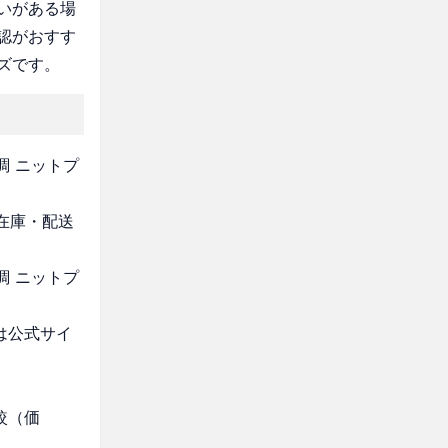
いがある場
認がおすす
ズです。
調 ニットプ
・在庫・配送
調 ニットプ
は公式サイ
較（価