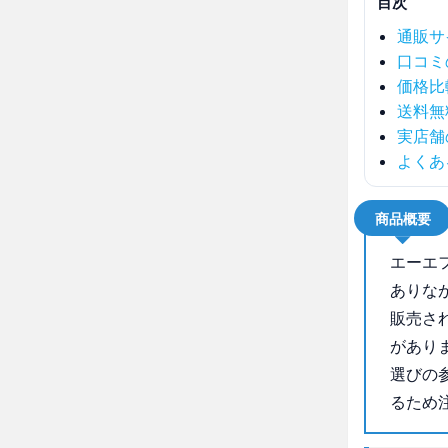
目次
通販サ
口コミ
価格比
送料無
実店舗
よくあ
商品概要
エーエ
ありな
販売さ
があり
選びの
るため