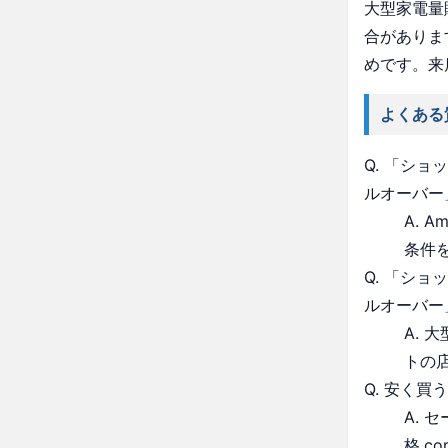
大型家電量
合がありま
めです。来
よくある
Q. 「シ
ルオーバー
A. 
条件
Q. 「シ
ルオーバー
A.
トの
Q. 安く買
A.
格.c