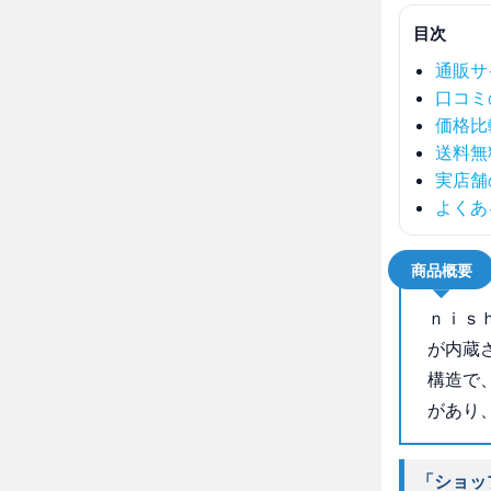
目次
通販サ
口コミ
価格比
送料無
実店舗
よくあ
商品概要
ｎｉｓ
が内蔵
構造で
があり
「ショッ