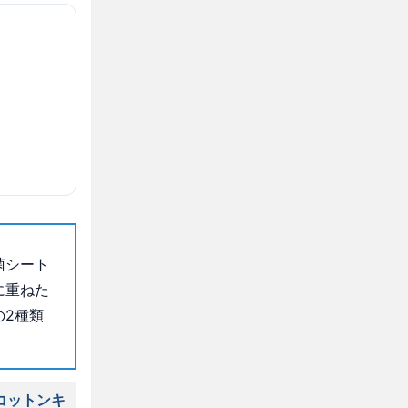
菌シート
に重ねた
の2種類
コットンキ