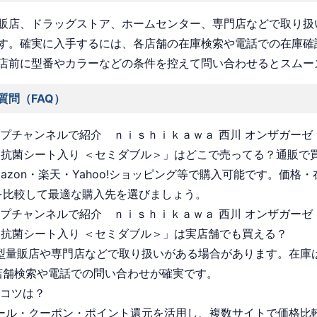
販店、ドラッグストア、ホームセンター、専門店などで取り扱
す。確実に入手するには、各店舗の在庫検索や電話での在庫確
店前に型番やカラーなどの条件を控えて問い合わせるとスムー
質問（FAQ）
ョップチャンネルで紹介 ｎｉｓｈｉｋａｗａ 西川 オンザガーゼ
 抗菌シート入り ＜セミダブル＞」はどこで売ってる？通販で
Amazon・楽天・Yahoo!ショッピング等で購入可能です。価格
を比較して最適な購入先を選びましょう。
ョップチャンネルで紹介 ｎｉｓｈｉｋａｗａ 西川 オンザガーゼ
 抗菌シート入り ＜セミダブル＞」は実店舗でも買える？
 大型量販店や専門店などで取り扱いがある場合があります。在庫
店舗検索や電話での問い合わせが確実です。
うコツは？
 セール・クーポン・ポイント還元を活用し、複数サイトで価格比