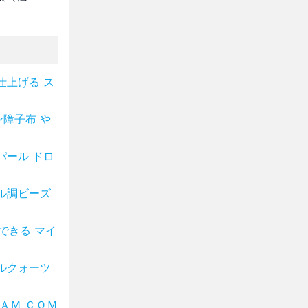
仕上げる ス
障子布 や
パール ドロ
ル調ビーズ
できる マイ
ルクォーツ
ＡＭ ＣＯＭ