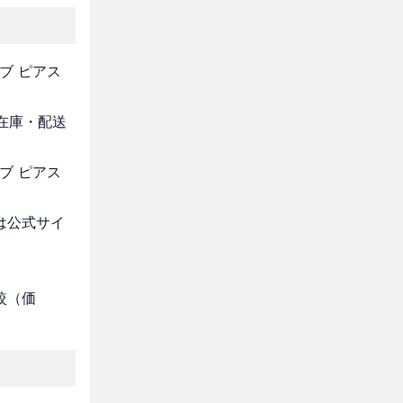
ブ ピアス
・在庫・配送
ブ ピアス
は公式サイ
較（価