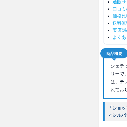
通販サ
口コミ
価格比
送料無
実店舗
よくあ
商品概要
シェテ
リーで
は、テ
れてお
「ショッ
＜シルバ