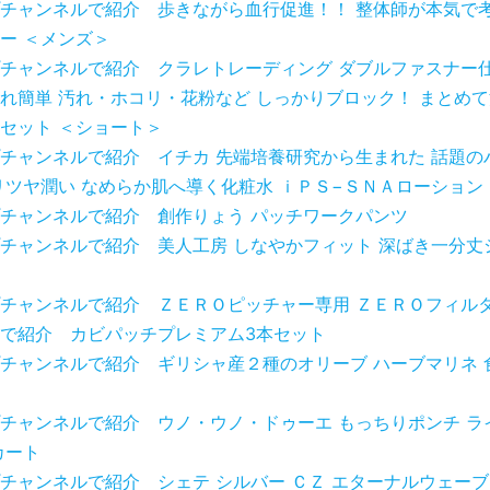
チャンネルで紹介 歩きながら血行促進！！ 整体師が本気で考
ー ＜メンズ＞
チャンネルで紹介 クラレトレーディング ダブルファスナー仕
れ簡単 汚れ・ホコリ・花粉など しっかりブロック！ まとめ
セット ＜ショート＞
チャンネルで紹介 イチカ 先端培養研究から生まれた 話題の
リツヤ潤い なめらか肌へ導く化粧水 ｉＰＳ−ＳＮＡローション
チャンネルで紹介 創作りょう パッチワークパンツ
チャンネルで紹介 美人工房 しなやかフィット 深ばき一分丈
チャンネルで紹介 ＺＥＲＯピッチャー専用 ＺＥＲＯフィル
で紹介 カビパッチプレミアム3本セット
チャンネルで紹介 ギリシャ産２種のオリーブ ハーブマリネ 
チャンネルで紹介 ウノ・ウノ・ドゥーエ もっちりポンチ ラ
カート
チャンネルで紹介 シェテ シルバー ＣＺ エターナルウェーブ