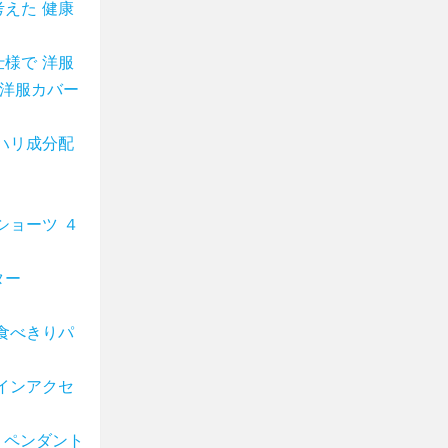
えた 健康
様で 洋服
て洋服カバー
ハリ成分配
ショーツ ４
ター
食べきりパ
インアクセ
 ペンダント