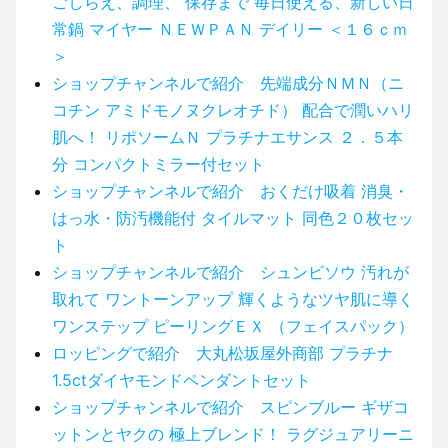
ごしらえ、調理、 保存まで 毎日使える、新しい日
常鍋 マイヤー ＮＥＷＰＡＮ デイリー ＜１６ｃｍ
＞
ショップチャンネルで紹介 先端成分ＮＭＮ（ニ
コチン アミドモノヌクレオチド） 配合で潤いハリ
肌へ！ リポソームＮ プラチナエサンス ２．５本
分 コンパクトミラー付セット
ショップチャンネルで紹介 おくだけ吸着 消臭・
はっ水・防汚機能付 タイルマット 同色２０枚セッ
ト
ショップチャンネルで紹介 シュンビソウ 汚れが
取れて ワントーンアップ 輝くようなツヤ肌に導く
ワンステップ ピーリングＥＸ （フェイスパック）
ロッピングで紹介 大丸松坂屋外商部 プラチナ
1.5ctダイヤモンドペンダントセット
ショップチャンネルで紹介 スピンブルー ギザコ
ットンとヤクの 極上ブレンド！ ラグジュアリーニ