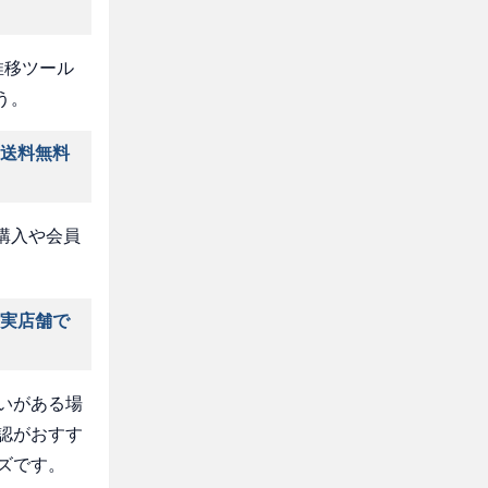
推移ツール
う。
は送料無料
購入や会員
は実店舗で
いがある場
認がおすす
ズです。