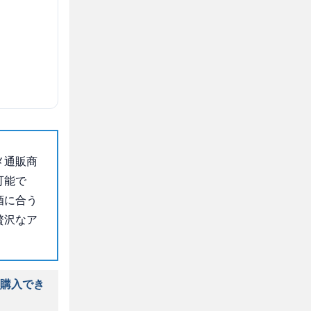
メ通販商
可能で
酒に合う
贅沢なア
を購入でき