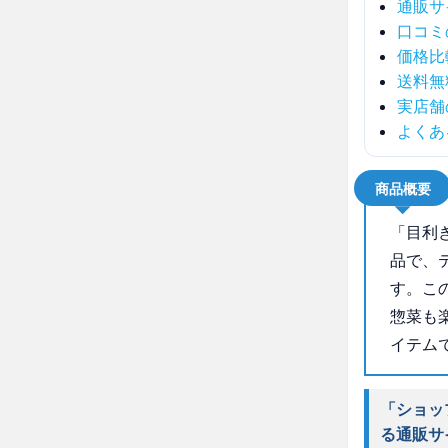
通販サ
口コミ
価格比
送料無
実店舗
よくあ
商品概要
「目利
品で、
す。こ
惣菜も
イテム
「ショッ
る通販サ