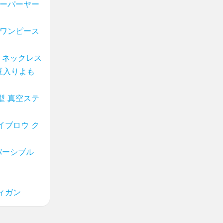
ペーパーヤー
トワンピース
 ネックレス
豆入りよも
型 真空ステ
イブロウ ク
バーシブル
ィガン