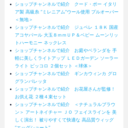
ショップチャンネルで紹介 クード・ポー イタリ
ア製 高級糸 “ミレニアム”ウール使用 プルオーバー
＜無地＞
ショップチャンネルで紹介 ジュペレ １８Ｋ 国産
アコヤパール 大玉８ｍｍＵＰ＆ベビー ムーンリッ
トハーモニー ネックレス
ショップチャンネルで紹介 お庭やベランダを 手
軽に美しくライトアップ ＬＥＤガーデン ソーラー
ライト ピッコロ ２個セット ＜球体＞
ショップチャンネルで紹介 ギンカウィンカ グロ
グランバレッタ
ショップチャンネルで紹介 お花屋さんが監修！
お供え花 ２種４束セット
ショップチャンネルで紹介 ＜ナチュラルブラウ
ン＞ アートネイチャー ＪＯ フェイスラインを 美
しく演出！ 被りやすくて快適な 高品質ウィッグ
“エッグショート”