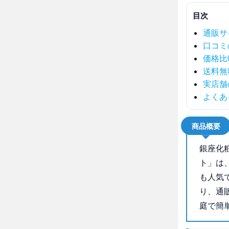
目次
通販サ
口コミ
価格比
送料無
実店舗
よくあ
商品概要
銀座化
ト」は
も人気
り、通
庭で簡