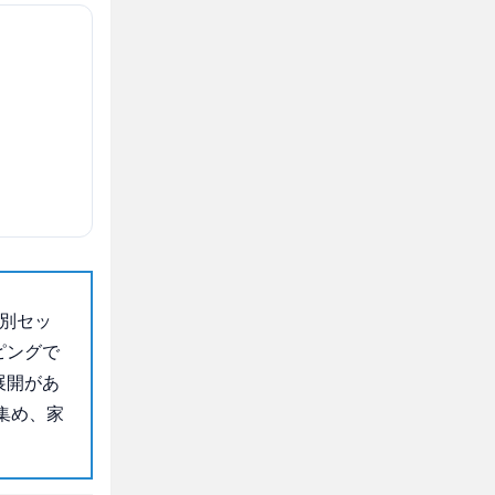
別セッ
ピングで
展開があ
集め、家