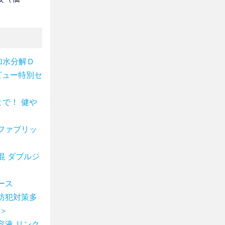
加水分解Ｄ
ビュー特別セ
で！ 健や
ファブリッ
混 ダブルジ
ース
防犯対策多
＞
容液 リンク