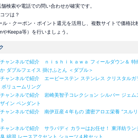
店舗検索や電話での問い合わせが確実です。
うコツは？
 セール・クーポン・ポイント還元を活用し、複数サイトで価格比
omやKeepa等）を行いましょう。
ク
チャンネルで紹介 ｎｉｓｈｉｋａｗａ フィールダウン＆ 特
か ダブルフェイス 掛けふとん ＜ダブル＞
チャンネルで紹介 エービーステン ステンレス クリスタルガ
 ボリュームリング
チャンネルで紹介 岩崎美智子コレクション シルバー ジェム
ザイン ペンダント
チャンネルで紹介 南伊豆産４年もの 濃密アロエ栄養 “スルリ
ト
チャンネルで紹介 サラバディ カラーはお任せ！ 東洋紡ラン
臭 綿混 レースアクセント ショーツ４枚セット