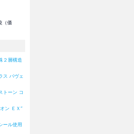
較（価
殊２層構造
ラス パヴェ
ストーン コ
オン ＥＸ”
シール使用