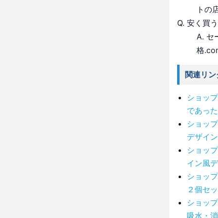
トの
Q. 安く買
A.
格.c
関連リン
ショップ
であった
ショップ
デザイン
ショップ
イン風デ
ショップ
２個セッ
ショップ
吸水・消