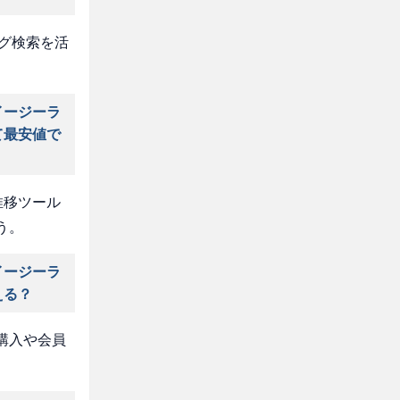
タグ検索を活
イージーラ
て最安値で
推移ツール
う。
イージーラ
える？
購入や会員