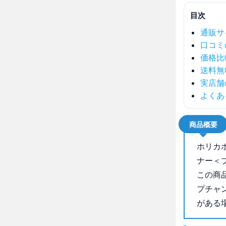
目次
通販サ
口コミ
価格比
送料無
実店舗
よくあ
商品概要
ホリカ
ナー＜
この商
プチャ
がある