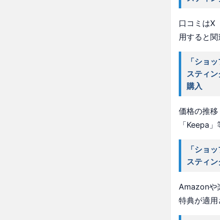
口コミはX（
用すると関
「ショッ
スティン
購入
価格の推移・
「Keep
「ショッ
スティン
Amazo
特典が適用