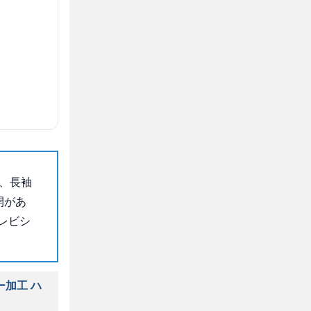
、長袖
開があ
レビシ
ー加工 ハ