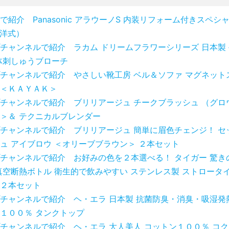
で紹介 Panasonic アラウーノS 内装リフォーム付きスペシ
洋式）
チャンネルで紹介 ラカム ドリームフラワーシリーズ 日本製
体刺しゅうブローチ
チャンネルで紹介 やさしい靴工房 ベル＆ソファ マグネット
＜ＫＡＹＡＫ＞
チャンネルで紹介 ブリリアージュ チークブラッシュ （グロ
＞＆ テクニカルブレンダー
チャンネルで紹介 ブリリアージュ 簡単に眉色チェンジ！ セ
ュ アイブロウ ＜オリーブブラウン＞ ２本セット
チャンネルで紹介 お好みの色を２本選べる！ タイガー 驚き
真空断熱ボトル 衛生的で飲みやすい ステンレス製 ストロータイ
２本セット
チャンネルで紹介 ヘ・エラ 日本製 抗菌防臭・消臭・吸湿発
１００％ タンクトップ
チャンネルで紹介 ヘ・エラ 大人美人 コットン１００％ コ