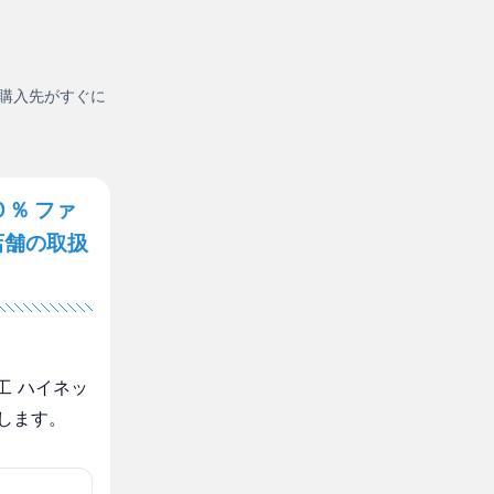
購入先がすぐに
％ ファ
店舗の取扱
工 ハイネッ
します。