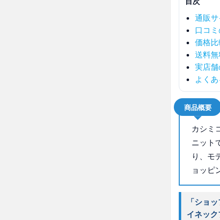
目次
通販サ
口コミ
価格比
送料無
実店舗
よくあ
商品概要
カシミ
ニット
り、モ
ョッピ
「ショッ
イネック