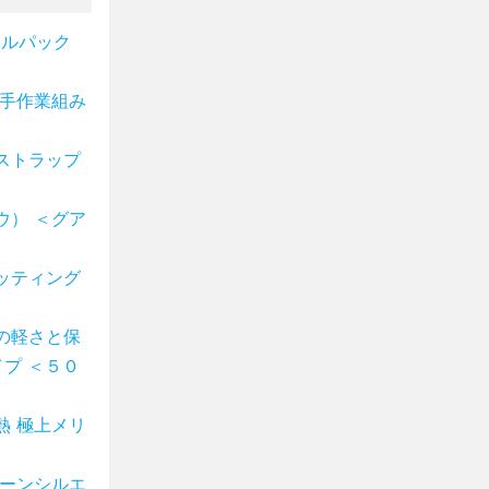
ャルパック
 手作業組み
ストラップ
ウ） ＜グア
ッティング
の軽さと保
プ ＜５０
熱 極上メリ
クーンシルエ