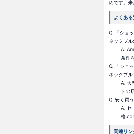
めです。来
よくある
Q. 「シ
ネックプル
A. 
条件
Q. 「シ
ネックプル
A.
トの
Q. 安く買
A.
格.c
関連リン