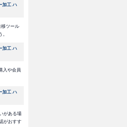
ー加工 ハ
推移ツール
う。
ー加工 ハ
購入や会員
ー加工 ハ
いがある場
認がおすす