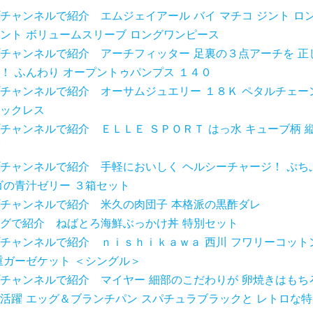
チャンネルで紹介 エムジェイアール バイ マチコ ジント ロン
ント ボリュームスリーブ ロングワンピース
チャンネルで紹介 アーチフィッター 足裏の３点アーチを 正
！ ふんわり オープントゥパンプス １４０
チャンネルで紹介 オーサムジュエリー １８Ｋ ペタルチェー
ックレス
チャンネルで紹介 ＥＬＬＥ ＳＰＯＲＴ はっ水 キューブ柄 
チャンネルで紹介 手軽においしく ヘルシーチャージ！ ぷち
ゴの青汁ゼリー ３箱セット
チャンネルで紹介 米久の肉団子 本格派の黒酢ダレ
グで紹介 ねばとろ海鮮ぶっかけ丼 特別セット
チャンネルで紹介 ｎｉｓｈｉｋａｗａ 西川 フワリーコット
重ガーゼケット ＜シングル＞
チャンネルで紹介 マイヤー 細部のこだわりが 卵焼きはもち
活躍 エッグ＆ブランチパン スパチュラブラックと レトロな