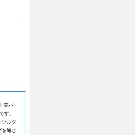
ト美バ
です。
とツルツ
グを通じ