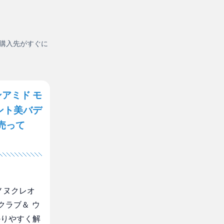
購入先がすぐに
アミド モ
ント美バデ
売って
ノヌクレオ
クラブ＆ ウ
かりやすく解