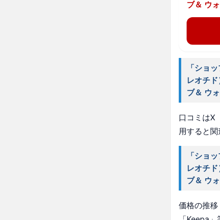
ブ＆ ウ
「ショッ
レオチド
ブ＆ ウ
口コミはX（
用すると関
「ショッ
レオチド
ブ＆ ウ
価格の推移・
「Keep