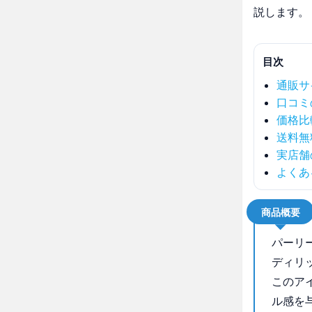
説します。
目次
通販サ
口コミ
価格比
送料無
実店舗
よくあ
商品概要
パーリ
ディリ
このア
ル感を