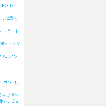
ドン レー
しい位置で
ン スライド
縦型ショルダ
ぷちパイン
ン カバーに
ろん 少量の
特別レシピセ