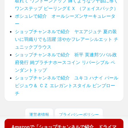
取れて ワントーンアップ 輝くようなツヤ肌に導く
ワンステップ ピーリングＥＸ （フェイスパック）
ポシュレで紹介 オールシーズンサーキュレータ
ー
ショップチャンネルで紹介 ヤエアジュテ 夏の装
いに羽織りでも活躍 涼やかフレアーシルエット チ
ュニックブラウス
ショップチャンネルで紹介 祈平 英連邦ツバル政
府発行 純プラチナホースコイン リバーシブル ペ
ンダントトップ
ショップチャンネルで紹介 ユキコ ハナイ パール
ビジュウ＆ ＣＺ エレガントスタイル ピンブロー
チ
運営者情報
プライバシーポリシー
Amazonで「ショップチャンネルで紹介 ドライマ
© 2025 どこに売ってる？ここで買えます！