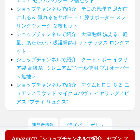
エス！ セラムパウダー ２個セット
ショップチャンネルで紹介 テコの原理で 足が前
に出る＆ 蹴れるをサポート！ 膝サポーター スプ
リングウォーク ２枚セット
ショップチャンネルで紹介 大津毛織 洗える、軽
量、あたたかい 吸湿発熱ホットテックス ロングマ
ット
ショップチャンネルで紹介 クード・ポー イタリ
ア製 高級糸 “ミレニアム”ウール使用 プルオーバー
＜無地＞
ショップチャンネルで紹介 マダムヒロコ ＣＺ ニ
ュアンスラウンド マイクロパヴェ イヤリング／ピ
アス “プティ リュクス”
運営者情報
プライバシーポリシー
Amazonで「ショップチャンネルで紹介 セブン フ
© 2025 どこに売ってる？ここで買えます！