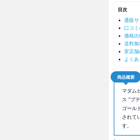
目次
通販サ
口コミ
価格比
送料無
実店舗
よくあ
商品概要
マダム
ス “
ゴール
されて
す。