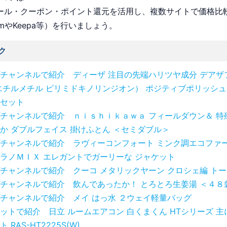
 セール・クーポン・ポイント還元を活用し、複数サイトで価格比
omやKeepa等）を行いましょう。
ク
チャンネルで紹介 ディーザ 注目の先端ハリツヤ成分 デアザ
エチルメチル ピリミドキノリンジオン） ポジティブポリッシュ
セット
チャンネルで紹介 ｎｉｓｈｉｋａｗａ フィールダウン＆ 特
か ダブルフェイス 掛けふとん ＜セミダブル＞
チャンネルで紹介 ラヴィーコンフォート ミンク調エコファー
ラノＭＩＸ エレガントでガーリーな ジャケット
チャンネルで紹介 クーコ メタリックヤーン クロシェ編 ト
チャンネルで紹介 飲んであったか！ とろとろ生姜湯 ＜４８
チャンネルで紹介 メイ はっ水 ２ウェイ軽量バッグ
ットで紹介 日立 ルームエアコン 白くまくん HTシリーズ 主
 RAS-HT2225S(W)