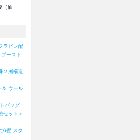
較（価
フラビン配
 ブースト
殊２層構造
＆ ウール
ートバッグ
袋セット＞
に6畳 スタ