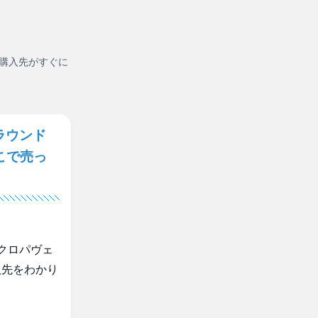
購入先がすぐに
ラウンド
こで売っ
クロパヴェ
扱先をわかり