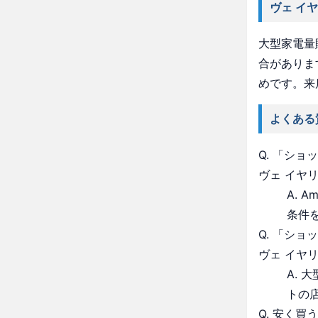
ヴェ イ
大型家電量
合がありま
めです。来
よくある
Q. 「シ
ヴェ イヤ
A. 
条件
Q. 「シ
ヴェ イヤ
A.
トの
Q. 安く買