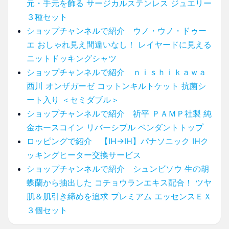
元・手元を飾る サージカルステンレス ジュエリー
３種セット
ショップチャンネルで紹介 ウノ・ウノ・ドゥー
エ おしゃれ見え間違いなし！ レイヤードに見える
ニットドッキングシャツ
ショップチャンネルで紹介 ｎｉｓｈｉｋａｗａ
西川 オンザガーゼ コットンキルトケット 抗菌シ
ート入り ＜セミダブル＞
ショップチャンネルで紹介 祈平 ＰＡＭＰ社製 純
金ホースコイン リバーシブル ペンダントトップ
ロッピングで紹介 【IH→IH】パナソニック IHク
ッキングヒーター交換サービス
ショップチャンネルで紹介 シュンビソウ 生の胡
蝶蘭から抽出した コチョウランエキス配合！ ツヤ
肌＆肌引き締めを追求 プレミアム エッセンスＥＸ
３個セット