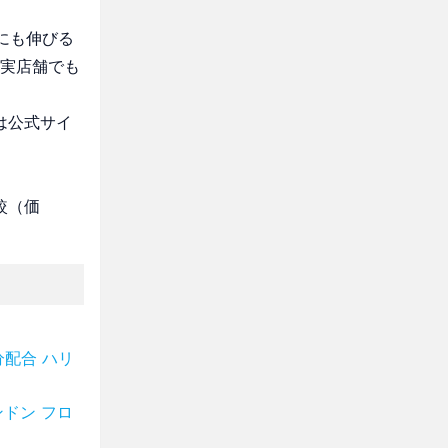
コにも伸びる
は実店舗でも
は公式サイ
較（価
配合 ハリ
ドン フロ