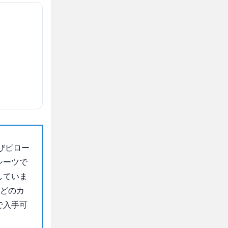
びピロー
シーツで
していま
などのカ
で入手可