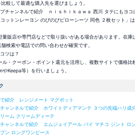
を比較して最適な購入先を選びましょう。
ョップチャンネルで紹介 ｎｉｓｈｉｋａｗａ 西川 タテにもヨ
 コットンレーヨン のびのびピローシーツ 同色 ２枚セット」
 大型量販店や専門店などで取り扱いがある場合があります。在庫
店舗検索や電話での問い合わせが確実です。
うコツは？
 セール・クーポン・ポイント還元を活用し、複数サイトで価格比
omやKeepa等）を行いましょう。
ク
で紹介 レンジメート マグポット
チャンネルで紹介 ホワイトディアマンテ ３つの先端ハリ成分
リーム クリームディーテ
チャンネルで紹介 エムジェイアール バイ マチコ ジント ロン
プン ロングワンピース