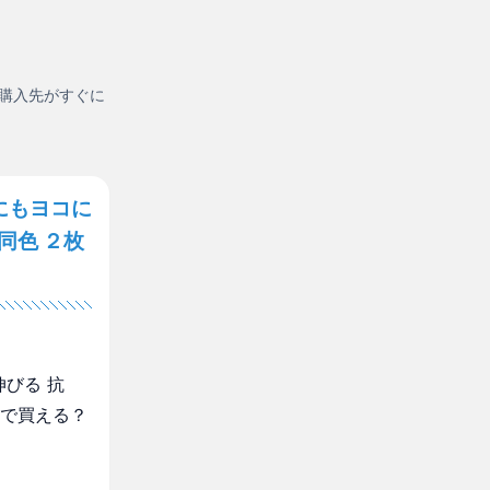
購入先がすぐに
にもヨコに
同色 ２枚
びる 抗
こで買える？