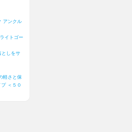
 アンクル
 ライトゴー
落としをサ
の軽さと保
プ ＜５０