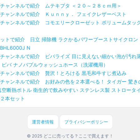
チャンネルで紹介 ムテキブタ ＜２０～２８ｃｍ用＞
チャンネルで紹介 Ｋｕｎｎｙ． フェイクレザーベスト
チャンネルで紹介 コモエリークローゼット ボリュームタック
ットで紹介 日立 掃除機 ラクかるパワーブーストサイクロン
BHL6000J N
チャンネルで紹介 ビバライズ 目に見えない細かい泡が汚れ
 ビバ ナノバブルウォッシュホース（洗濯機用）
チャンネルで紹介 贅沢！とろける 黒毛和牛すじ煮込み
チャンネルで紹介 お好みの色を２本選べる！ タイガー 驚き
真空断熱ボトル 衛生的で飲みやすい ステンレス製 ストロータイ
２本セット
運営者情報
プライバシーポリシー
© 2025 どこに売ってる？ここで買えます！