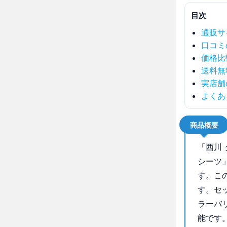
目次
通販サ
口コミ
価格比
送料無
実店舗
よくあ
商品概要
「西川
シーツ
す。こ
す。セ
ラーバ
能です