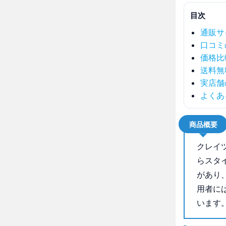
目次
通販サ
口コミ
価格比
送料無
実店舗
よくあ
商品概要
クレイツ
らスタ
があり
用者に
います