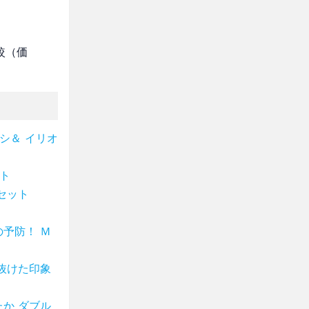
較（価
シ＆ イリオ
ト
セット
予防！ Ｍ
抜けた印象
か ダブル