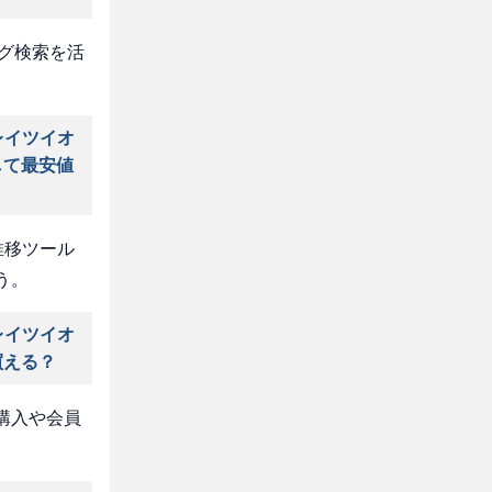
タグ検索を活
レイツイオ
して最安値
推移ツール
う。
レイツイオ
買える？
購入や会員