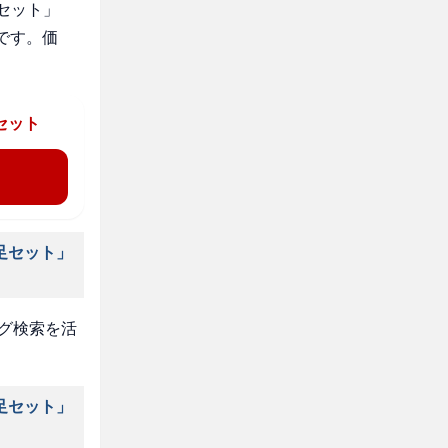
セット」
です。価
セット
足セット」
タグ検索を活
足セット」