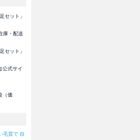
２足セット」
・在庫・配送
２足セット」
は公式サイ
較（価
い毛質で 自