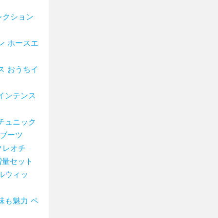
レクション
ン ホースエ
ス おうちイ
インテンス
チュニック
プブーツ
クレオチ
増量セット
ルウィッ
味も魅力 ペ