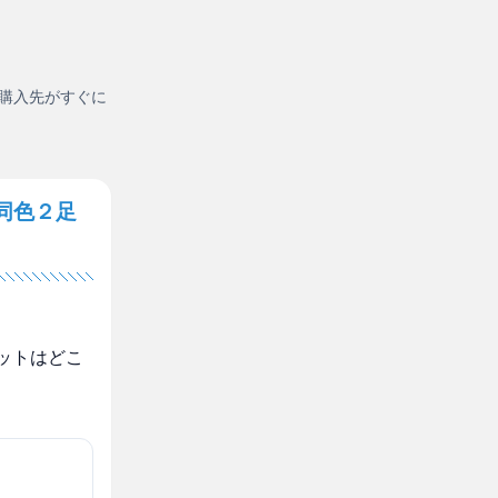
購入先がすぐに
同色２足
ットはどこ