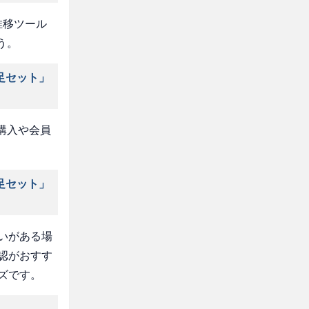
推移ツール
う。
足セット」
購入や会員
足セット」
いがある場
認がおすす
ズです。