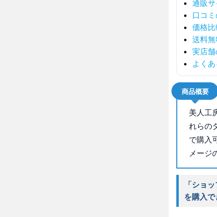
通販サ
口コミ
価格比
送料無
実店舗
よくあ
商品概要
美人工
れらの
で購入
メージ
「ショッ
を購入で