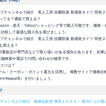
質問（FAQ）
ョップチャンネルで紹介 美人工房 抗菌防臭 新感覚タイツ 同色
ってる？通販で買える？
Amazon・楽天・Yahoo!ショッピング等で購入可能です。価格
を比較して最適な購入先を選びましょう。
ョップチャンネルで紹介 美人工房 抗菌防臭 新感覚タイツ 同色
も買える？
 大型量販店や専門店などで取り扱いがある場合があります。在庫
店舗検索や電話での問い合わせが確実です。
うコツは？
 セール・クーポン・ポイント還元を活用し、複数サイトで価格比
omやKeepa等）を行いましょう。
ク
チャンネルで紹介 銀座化粧堂 狸毛１００％！ 肌当たりの良