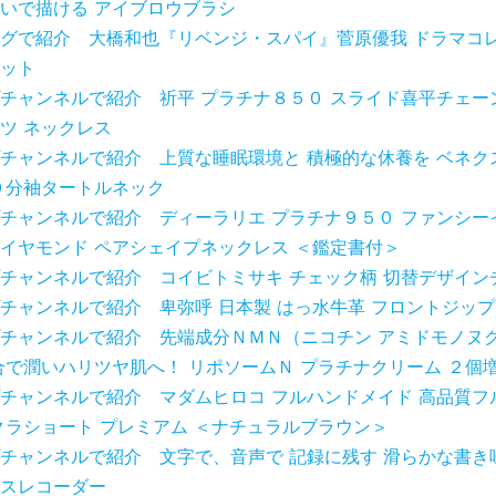
いで描ける アイブロウブラシ
グで紹介 大橋和也『リベンジ・スパイ』菅原優我 ドラマコ
ット
チャンネルで紹介 祈平 プラチナ８５０ スライド喜平チェー
ツ ネックレス
チャンネルで紹介 上質な睡眠環境と 積極的な休養を ベネク
９分袖タートルネック
チャンネルで紹介 ディーラリエ プラチナ９５０ ファンシー
イヤモンド ペアシェイプネックレス ＜鑑定書付＞
チャンネルで紹介 コイビトミサキ チェック柄 切替デザイン
チャンネルで紹介 卑弥呼 日本製 はっ水牛革 フロントジッ
チャンネルで紹介 先端成分ＮＭＮ（ニコチン アミドモノヌ
合で潤いハリツヤ肌へ！ リポソームＮ プラチナクリーム ２個
チャンネルで紹介 マダムヒロコ フルハンドメイド 高品質フ
クラショート プレミアム ＜ナチュラルブラウン＞
チャンネルで紹介 文字で、音声で 記録に残す 滑らかな書き
スレコーダー