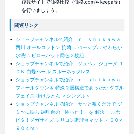
複数サイトで価格比較（価格.comやKeepa等）
を行いましょう。
関連リンク
ショップチャンネルで紹介 ｎｉｓｈｉｋａｗａ
西川 オールコットン 抗菌 リバーシブル やわらか
水洗い ピローパッド同色２枚組
ショップチャンネルで紹介 ジュペレ ジョーヌ １
０Ｋ 白蝶パール スルーネックレス
ショップチャンネルで紹介 ｎｉｓｈｉｋａｗａ
フィールダウン＆ 特殊２層構造であったか ダブル
フェイス 掛けふとん ＜シングル＞
ショップチャンネルで紹介 サッと敷くだけで ジ
ミ〜に悩む 調理台の「困った！」を 解決！ ふわ
ピタ！メガサイズ シリコン調理台マット ＜６０×
９０ｃｍ＞