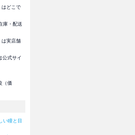
」はどこで
・在庫・配送
」は実店舗
は公式サイ
較（価
しい瞳と目