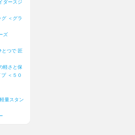
イダースジ
グ ＜グラ
ーズ
ひとつで 匠
の軽さと保
プ ＜５０
 軽量スタン
ー