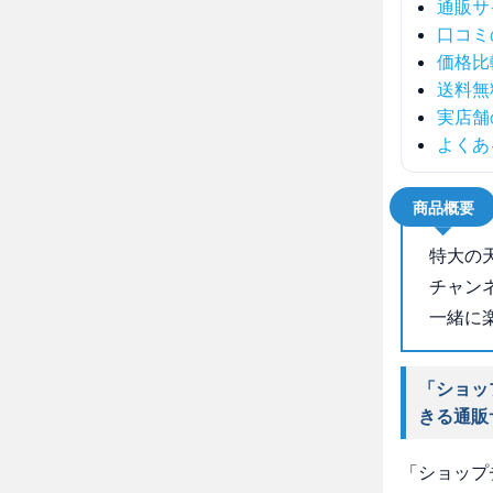
通販サ
口コミ
価格比
送料無
実店舗
よくあ
商品概要
特大の
チャン
一緒に
「ショッ
きる通販
「ショップ