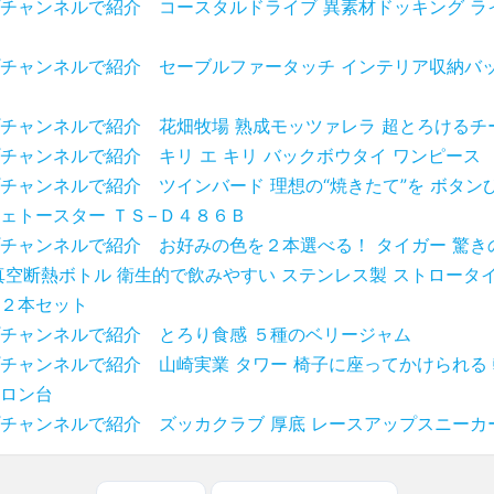
チャンネルで紹介 コースタルドライブ 異素材ドッキング ラ
チャンネルで紹介 セーブルファータッチ インテリア収納バッ
チャンネルで紹介 花畑牧場 熟成モッツァレラ 超とろけるチ
チャンネルで紹介 キリ エ キリ バックボウタイ ワンピース
チャンネルで紹介 ツインバード 理想の“焼きたて”を ボタン
ェトースター ＴＳ−Ｄ４８６Ｂ
チャンネルで紹介 お好みの色を２本選べる！ タイガー 驚き
真空断熱ボトル 衛生的で飲みやすい ステンレス製 ストロータイ
２本セット
チャンネルで紹介 とろり食感 ５種のベリージャム
チャンネルで紹介 山崎実業 タワー 椅子に座ってかけられる
ロン台
チャンネルで紹介 ズッカクラブ 厚底 レースアップスニーカ