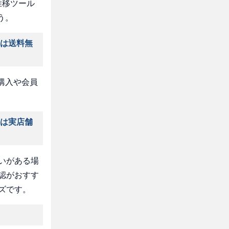
推移ツール
う。
」は送料無
購入や会員
」は実店舗
いがある場
認がおすす
ズです。