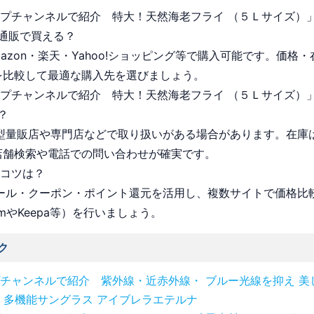
ョップチャンネルで紹介 特大！天然海老フライ （５Ｌサイズ）
通販で買える？
Amazon・楽天・Yahoo!ショッピング等で購入可能です。価格
を比較して最適な購入先を選びましょう。
ョップチャンネルで紹介 特大！天然海老フライ （５Ｌサイズ）
？
 大型量販店や専門店などで取り扱いがある場合があります。在庫
店舗検索や電話での問い合わせが確実です。
うコツは？
 セール・クーポン・ポイント還元を活用し、複数サイトで価格比
omやKeepa等）を行いましょう。
ク
チャンネルで紹介 紫外線・近赤外線・ ブルー光線を抑え 美
 多機能サングラス アイブレラエテルナ