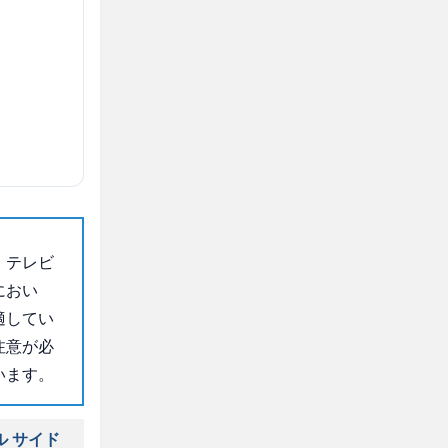
、テレビ
におい
適してい
注意が必
います。
ル サイド