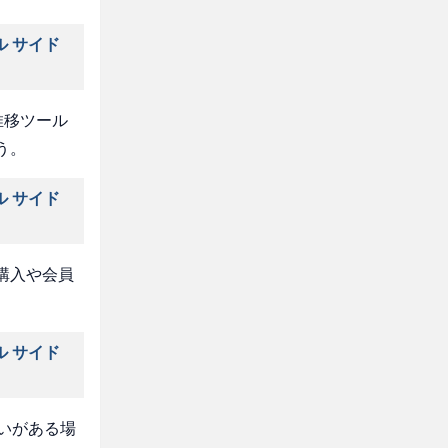
ル サイド
推移ツール
う。
ル サイド
購入や会員
ル サイド
いがある場