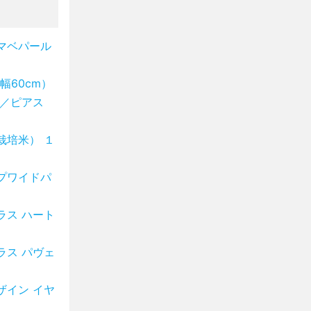
マベパール
60cm）
グ／ピアス
栽培米） １
プワイドパ
ラス ハート
ラス パヴェ
ザイン イヤ