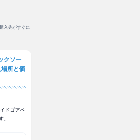
購入先がすぐに
ックソー
入場所と価
サイドゴアベ
す。