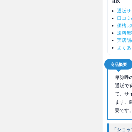
目次
通販サ
口コミ
価格比
送料無
実店舗
よくあ
商品概要
卑弥呼
通販で
て、サ
ます。
要です
「ショッ