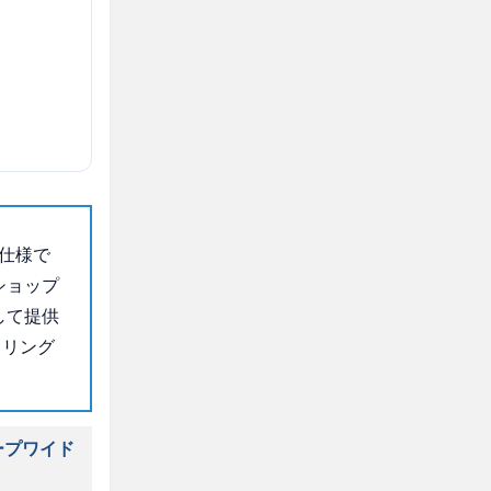
仕様で
ショップ
して提供
イリング
ープワイド