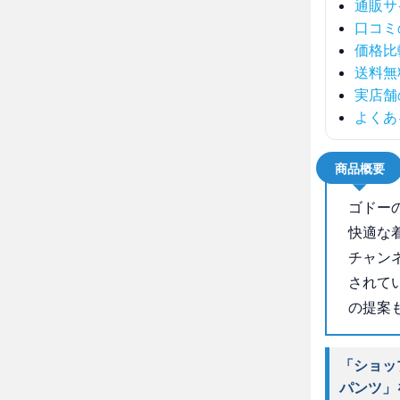
通販サ
口コミ
価格比
送料無
実店舗
よくあ
商品概要
ゴドー
快適な
チャン
されて
の提案
「ショッ
パンツ」