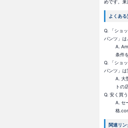
めです。来
よくある
Q. 「シ
パンツ」は
A. 
条件
Q. 「シ
パンツ」は
A.
トの
Q. 安く買
A.
格.c
関連リン