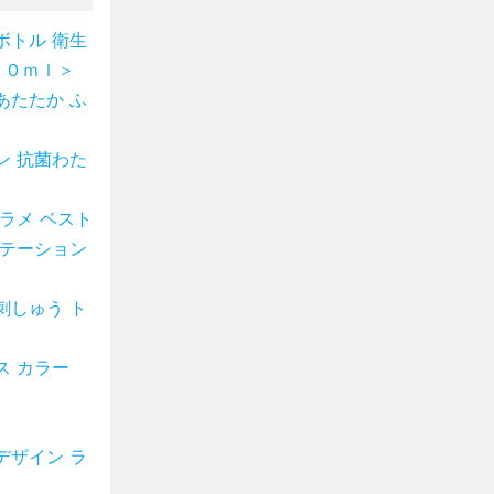
ボトル 衛生
５０ｍｌ＞
あたたか ふ
ン 抗菌わた
ラメ ベスト
ステーション
刺しゅう ト
ス カラー
デザイン ラ