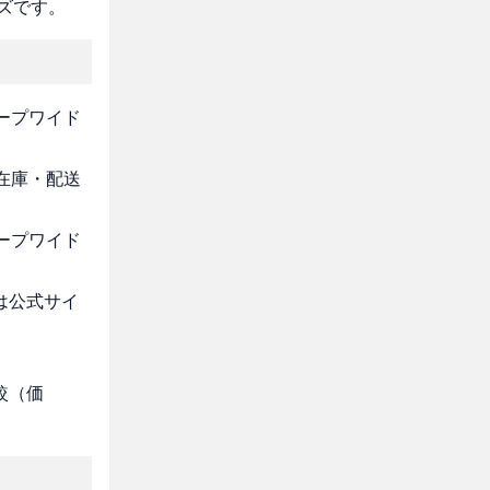
ズです。
レープワイド
・在庫・配送
レープワイド
は公式サイ
較（価