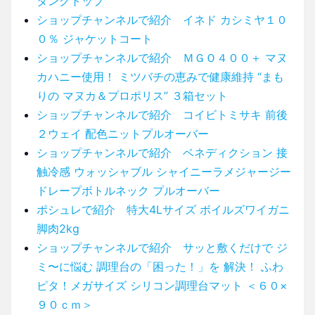
タンクトップ
ショップチャンネルで紹介 イネド カシミヤ１０
０％ ジャケットコート
ショップチャンネルで紹介 ＭＧＯ４００＋ マヌ
カハニー使用！ ミツバチの恵みで健康維持 “まも
りの マヌカ＆プロポリス” ３箱セット
ショップチャンネルで紹介 コイビトミサキ 前後
２ウェイ 配色ニットプルオーバー
ショップチャンネルで紹介 ベネディクション 接
触冷感 ウォッシャブル シャイニーラメジャージー
ドレープボトルネック プルオーバー
ポシュレで紹介 特大4Lサイズ ボイルズワイガニ
脚肉2kg
ショップチャンネルで紹介 サッと敷くだけで ジ
ミ〜に悩む 調理台の「困った！」を 解決！ ふわ
ピタ！メガサイズ シリコン調理台マット ＜６０×
９０ｃｍ＞