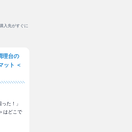
購入先がすぐに
調理台の
マット ＜
困った！」
ｍ＞はどこで