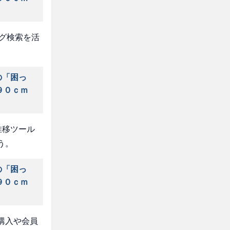
タグ検索を活
の「困っ
９０ｃｍ
推移ツール
う。
の「困っ
９０ｃｍ
購入や会員