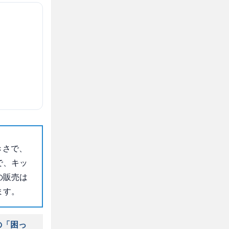
きさで、
で、キッ
の販売は
ます。
の「困っ