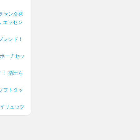
ラセンタ発
 エッセン
ブレンド！
ニポーチセッ
！ 指圧ら
ソフトタッ
マイリュック