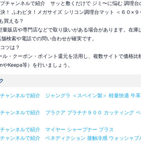
ョップチャンネルで紹介 サッと敷くだけで ジミ〜に悩む 調理台
解決！ ふわピタ！メガサイズ シリコン調理台マット ＜６０×
も買える？
 大型量販店や専門店などで取り扱いがある場合があります。在庫
店舗検索や電話での問い合わせが確実です。
うコツは？
 セール・クーポン・ポイント還元を活用し、複数サイトで価格比
omやKeepa等）を行いましょう。
ク
チャンネルで紹介 ジャングラ ＜スペイン製＞ 軽量快適 牛
チャンネルで紹介 プラクア プラチナ９００ カッティング 
チャンネルで紹介 マイヤー シャープナー プラス
チャンネルで紹介 ベネディクション 接触冷感 ウォッシャブ