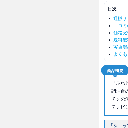
目次
通販サ
口コミ
価格比
送料無
実店舗
よくあ
商品概要
「ふわ
調理台
チンの
テレビ
「ショッ