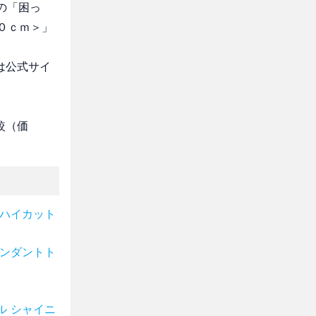
の「困っ
９０ｃｍ＞」
は公式サイ
較（価
革ハイカット
ペンダントト
ル シャイニ