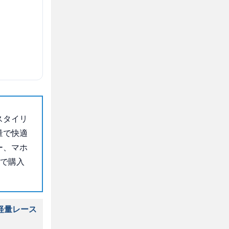
スタイリ
量で快適
ー、マホ
」で購入
軽量レース