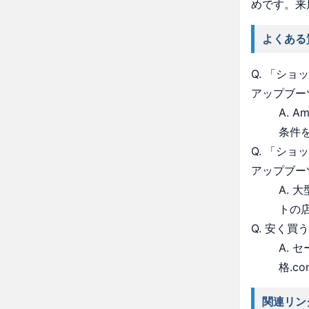
めです。来
よくある
Q. 「シ
アップブー
A. 
条件
Q. 「シ
アップブー
A.
トの
Q. 安く買
A.
格.c
関連リン