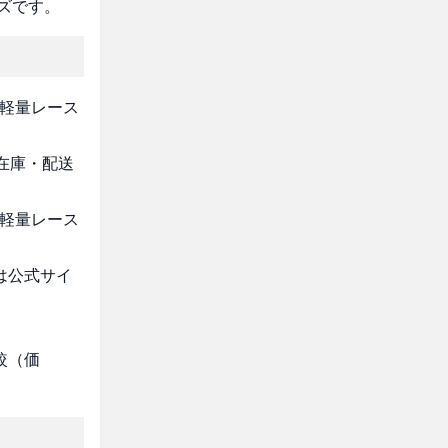
ズです。
 軽量レース
・在庫・配送
 軽量レース
は公式サイ
較（価