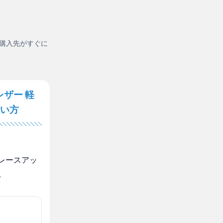
購入先がすぐに
ザー 軽
い方
レースアッ
。