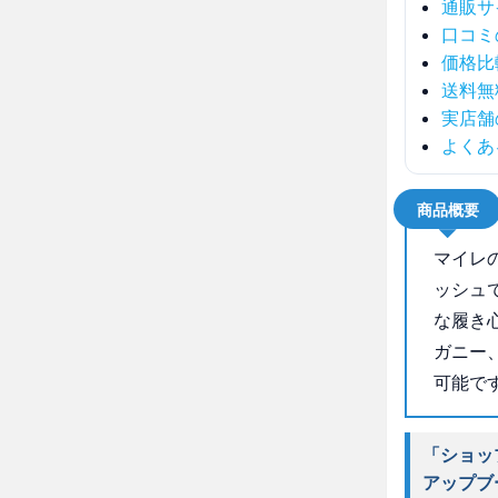
通販サ
口コミ
価格比
送料無
実店舗
よくあ
商品概要
マイレ
ッシュ
な履き
ガニー
可能で
「ショッ
アップブ