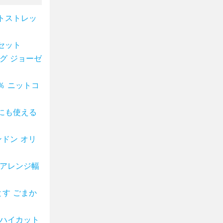
トストレッ
セット
グ ジョーゼ
％ ニットコ
にも使える
ドン オリ
 アレンジ幅
す ごまか
革ハイカット