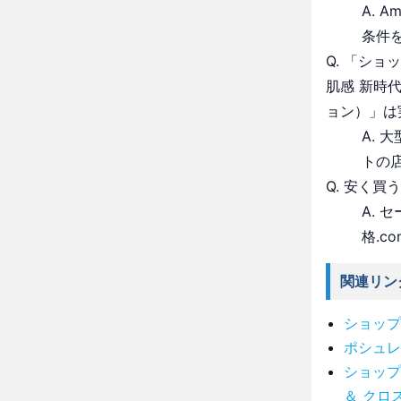
A. 
条件
Q. 「シ
肌感 新時
ョン）」は
A.
トの
Q. 安く買
A.
格.c
関連リン
ショップ
ポシュレ
ショップ
＆ クロ