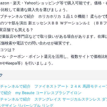
Amazon・楽天・Yahoo!ショッピング等で購入可能です。価格
を比較して最適な購入先を選びましょう。
ョップチャンネルで紹介 ホリカホリカ １品１０機能！ 柔らか
代のツヤ肌を演出 新エッセンスＢＢ Ｗデーションルミ （ＢＢ
実店舗でも買える？
 大型量販店や専門店などで取り扱いがある場合があります。在庫
店舗検索や電話での問い合わせが確実です。
うコツは？
 セール・クーポン・ポイント還元を活用し、複数サイトで価格比
omやKeepa等）を行いましょう。
ク
チャンネルで紹介 ファイネストアート ２４Ｋ 馬蹄モティー
で紹介 my Beaute コードレスブラシアイロン
チャンネルで紹介 ステングレイス サージカルステンレス ダ
スデザイン リバーシブル リング