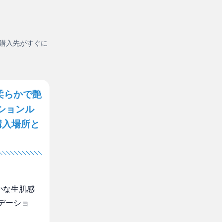
購入先がすぐに
柔らかで艶
ションル
購入場所と
かな生肌感
デーショ