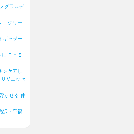
モノグラムデ
！ クリー
トギャザー
し ＴＨＥ
キンケアし
 ＵＶエッセ
浮かせる 伸
光沢・至福