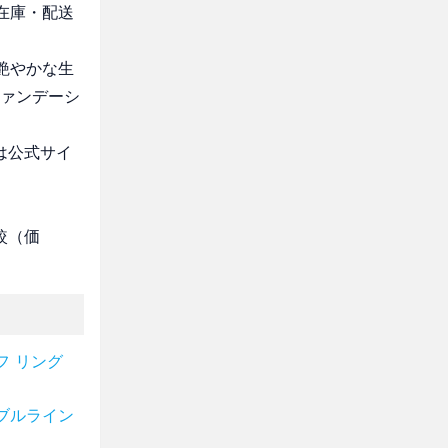
・在庫・配送
で艶やかな生
ファンデーシ
は公式サイ
較（価
フ リング
ブルライン