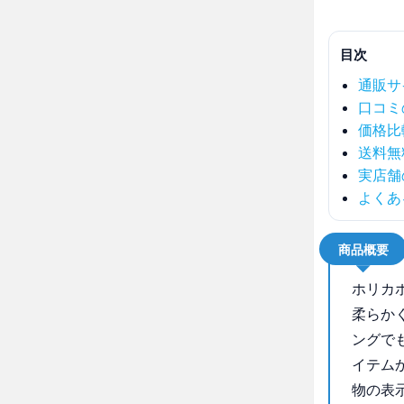
目次
通販サ
口コミ
価格比
送料無
実店舗
よくあ
商品概要
ホリカ
柔らか
ングで
イテム
物の表