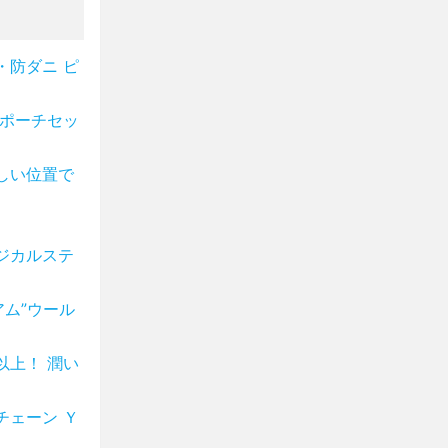
・防ダニ ピ
ニポーチセッ
しい位置で
ジカルステ
アム”ウール
以上！ 潤い
チェーン Ｙ