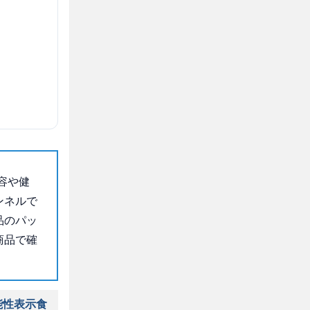
容や健
ンネルで
品のパッ
商品で確
能性表示食