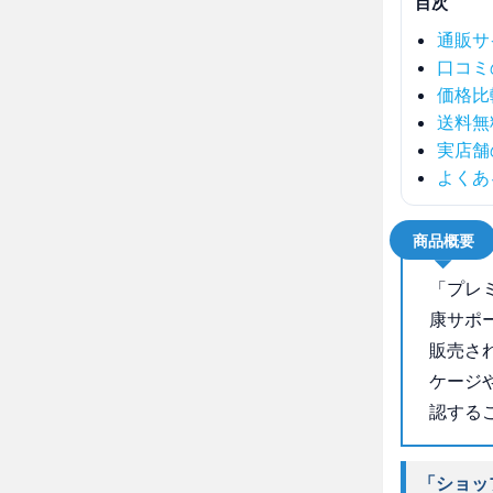
目次
通販サ
口コミ
価格比
送料無
実店舗
よくあ
商品概要
「プレ
康サポ
販売さ
ケージ
認する
「ショッ