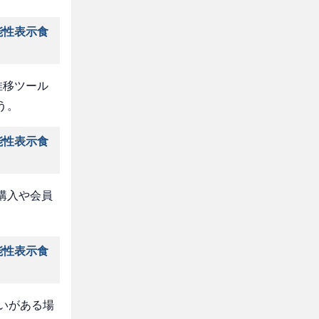
能性表示食
推移ツール
う。
能性表示食
購入や会員
能性表示食
いがある場