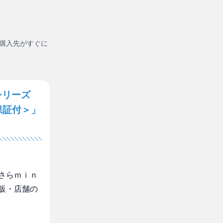
購入先がすぐに
シリーズ
保証付＞」
さらｍｉｎ
販・店舗の