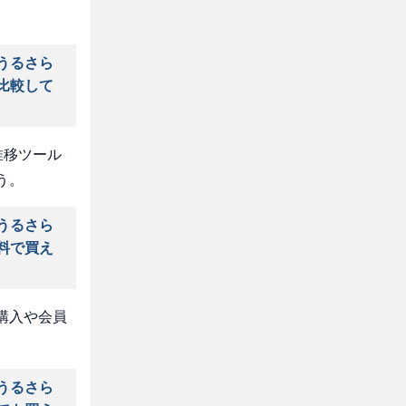
うるさら
比較して
推移ツール
う。
うるさら
料で買え
購入や会員
うるさら