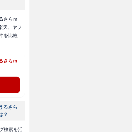
るさらｍｉ
、楽天、ヤフ
件を比較
るさらｍ
うるさら
は？
タグ検索を活