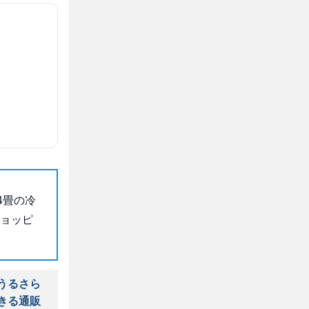
4畳の冷
ショッピ
うるさら
きる通販