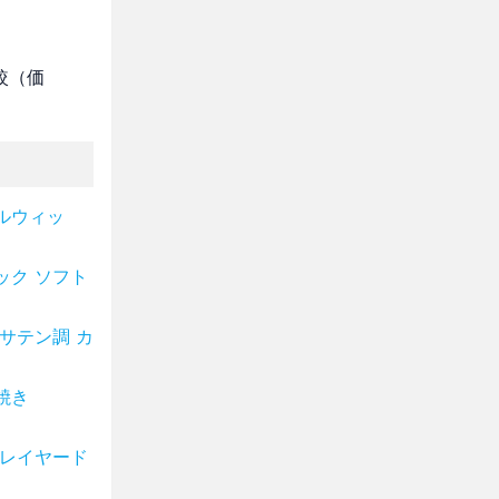
較（価
ルウィッ
ック ソフト
サテン調 カ
焼き
 レイヤード