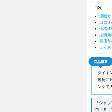
目次
通販サ
口コミ
価格比
送料無
実店舗
よくあ
商品概要
ダイキン
暖房に
ングで
「ショッ
ｍｉｎｉ