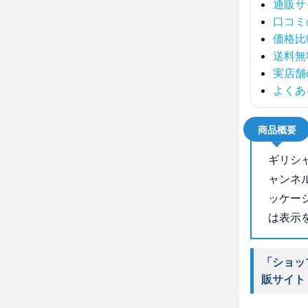
通販サ
口コミ
価格比
送料無
実店舗
よくあ
商品概要
ギリシ
ャンネ
ッケー
は表示
「ショッ
販サイト