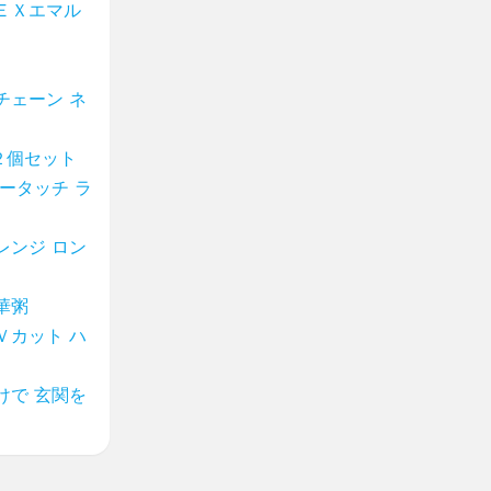
ＥＸエマル
チェーン ネ
２個セット
ータッチ ラ
レンジ ロン
華粥
Ｖカット ハ
けで 玄関を