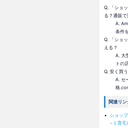
Q. 「シ
る？通販で
A. 
条件
Q. 「シ
える？
A.
トの
Q. 安く買
A.
格.c
関連リン
ショップ
−１育毛