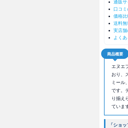
通販サ
口コミ
価格比
送料無
実店舗
よくあ
商品概要
エヌエ
おり、
ミール
です。
り揃え
ていま
「ショッ