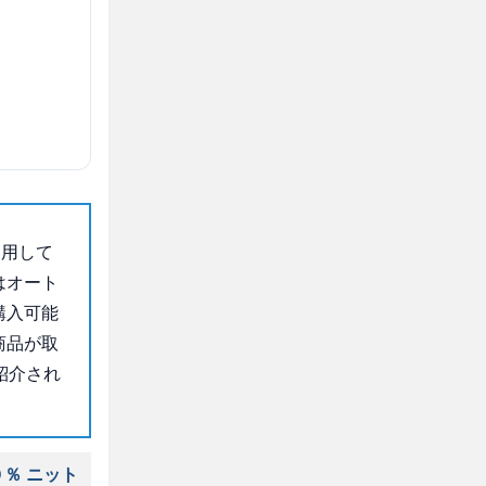
使用して
はオート
購入可能
商品が取
紹介され
％ ニット