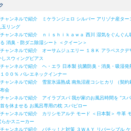
ク
チャンネルで紹介 ミケランジェロ シルバー アリゾナ産ター
丸玉リング
チャンネルで紹介 ｎｉｓｈｉｋａｗａ 西川 湿気をぐんぐん
る 消臭・防ダニ除湿シート ＜クイーン＞
チャンネルで紹介 オーサムジュエリー １８Ｋ アラベスクデ
かしスウィングピアス
チャンネルで紹介 ヘ・エラ 日本製 抗菌防臭・消臭・吸湿発
１００％ バレエネックインナー
チャンネルで紹介 雪室氷温熟成 南魚沼産コシヒカリ （契約
布会
チャンネルで紹介 アイラブスパ 我が家のお風呂時間を ”スパ
首を休ませる お風呂専用の枕 スパピロー
チャンネルで紹介 カリシモアルテ モード ＜日本製＞ 牛革 
柔らかスニーカー
チャンネルで紹介 パチッ！と対策 ３ＷＡＹ リバーシブル 