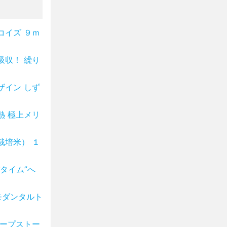
コイズ ９ｍ
吸収！ 繰り
ザイン しず
熱 極上メリ
栽培米） １
タイム”へ
モダンタルト
ケープストー