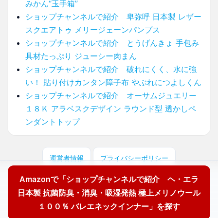
みかん“玉手箱”
ショップチャンネルで紹介 卑弥呼 日本製 レザー
スクエアトゥ メリージェーンパンプス
ショップチャンネルで紹介 とうげんきょ 手包み
具材たっぷり ジューシー肉まん
ショップチャンネルで紹介 破れにくく、水に強
い！ 貼り付けカンタン障子布 やぶれにつよしくん
ショップチャンネルで紹介 オーサムジュエリー
１８Ｋ アラベスクデザイン ラウンド型 透かしペ
ンダントトップ
運営者情報
プライバシーポリシー
Amazonで「ショップチャンネルで紹介 ヘ・エラ
© 2025 どこに売ってる？ここで買えます！
日本製 抗菌防臭・消臭・吸湿発熱 極上メリノウール
１００％ バレエネックインナー」を探す