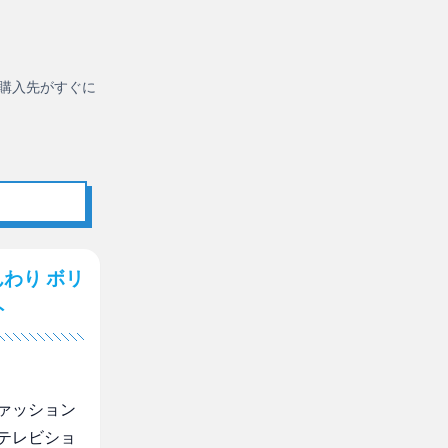
購入先がすぐに
わり ボリ
ト
ァッション
テレビショ