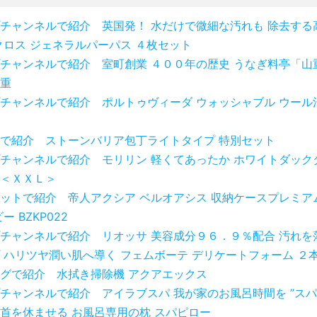
チャンネルで紹介 英国発！ 水だけで微細な汚れも 除去する
クロス ジェネラルパーパス ４枚セット
チャンネルで紹介 室町創業 ４００年の歴史 うなぎ料亭「山
重
チャンネルで紹介 ポルトゥヴィーダ ウォッシャブル ウール
で紹介 ストーンバリア包丁ライトタイプ 特別セット
チャンネルで紹介 モリリン 軽くてあったか ホワイトダック
＜ＸＸＬ＞
ットで紹介 帝人アクシア ベルオアシス 収納ケースプレミア
ー BZKP022
チャンネルで紹介 リオッサ 美容成分９６．９％配合 汚れを
 ハリツヤ潤い肌へ導く フェムボーテ デリケートフォーム ２
グで紹介 水拭き掃除機 アクアエックス
チャンネルで紹介 アイラブスパ 我が家のお風呂時間を ”スパ
首を休ませる お風呂専用の枕 スパピロー