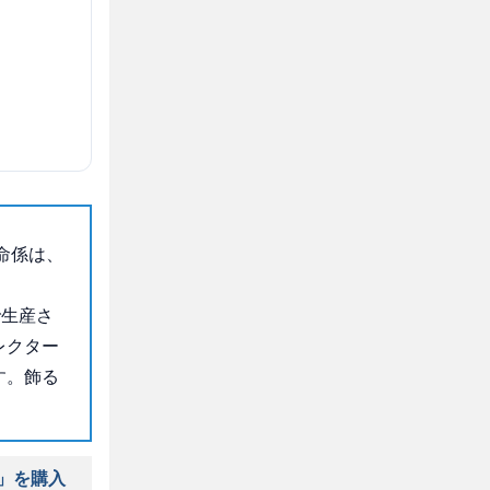
命係は、
で生産さ
レクター
す。飾る
係」を購入