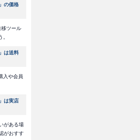
係」の価格
推移ツール
う。
係」は送料
購入や会員
係」は実店
いがある場
認がおすす