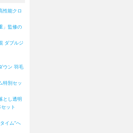
高性能クロ
重」監修の
混 ダブルジ
ダウン 羽毛
ム特別セッ
落とし透明
本セット
タイム”へ