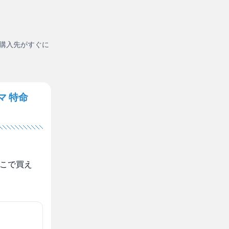
購入先がすぐに
マ 特命
どこで買え