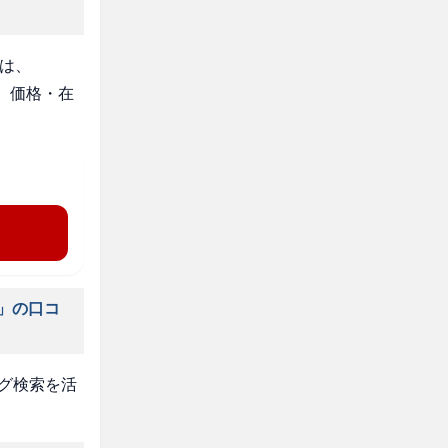
」は、
。価格・在
係」の口コ
タグ検索を活