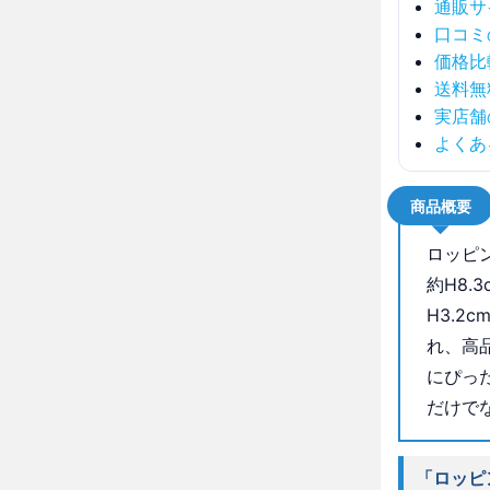
通販サ
口コミ
価格比
送料無
実店舗
よくあ
商品概要
ロッピ
約H8.
H3.2
れ、高
にぴっ
だけで
「ロッピ