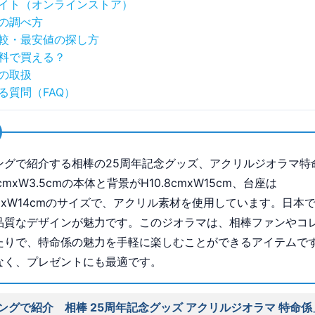
イト（オンラインストア）
の調べ方
較・最安値の探し方
料で買える？
の取扱
る質問（FAQ）
ングで紹介する相棒の25周年記念グッズ、アクリルジオラマ特
3cmxW3.5cmの本体と背景がH10.8cmxW15cm、台座は
cmxW14cmのサイズで、アクリル素材を使用しています。日本
品質なデザインが魅力です。このジオラマは、相棒ファンやコ
たりで、特命係の魅力を手軽に楽しむことができるアイテムで
なく、プレゼントにも最適です。
ングで紹介 相棒 25周年記念グッズ アクリルジオラマ 特命