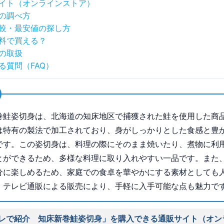
イト（オンラインストア）
の調べ方
較・最安値の探し方
料で買える？
の取扱
る質問（FAQ）
巻鮭姿切身は、北海道の知床地区で捕獲された鮭を使用した商
は特有の製法で加工されており、身がしっかりとした食感と豊
です。この姿切身は、料理の際にそのまま焼いたり、煮物に利
とができるため、多様な料理に取り入れやすい一品です。また
分に楽しめるため、家庭での食卓を華やかにする素材としても
。テレビ通販による販売により、手軽に入手可能な点も魅力で
レで紹介 知床新巻鮭姿切身」を購入できる通販サイト（オン