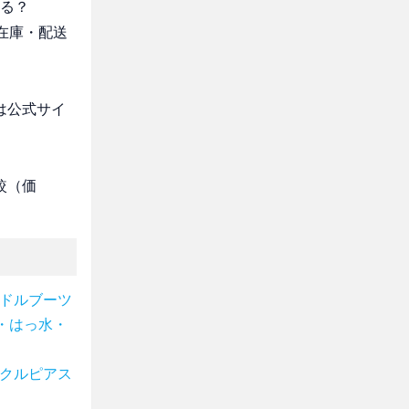
える？
・在庫・配送
は公式サイ
較（価
ミドルブーツ
・はっ水・
ークルピアス