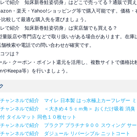
シュレで紹介 知床新巻鮭姿切身」はどこで売ってる？通販で買
Amazon・楽天・Yahoo!ショッピング等で購入可能です。価格
を比較して最適な購入先を選びましょう。
シュレで紹介 知床新巻鮭姿切身」は実店舗でも買える？
 大型量販店や専門店などで取り扱いがある場合があります。在庫
店舗検索や電話での問い合わせが確実です。
うコツは？
 セール・クーポン・ポイント還元を活用し、複数サイトで価格比
omやKeepa等）を行いましょう。
ク
チャンネルで紹介 マイレ 日本製 はっ水極上カーフレザー 
チャンネルで紹介 ＜大きめ４５ｃｍ角＞ おくだけ吸着 消臭
付 タイルマット 同色１０枚セット
チャンネルで紹介 プラクア プラチナ９００ スウィング サ
チャンネルで紹介 ダジュール リバーシブル ニットコート