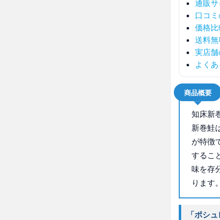
通販サ
口コミ
価格比
送料無
実店舗
よくあ
商品概要
知床新
新巻鮭
が特徴
するこ
味を存
ります
「ポシュ