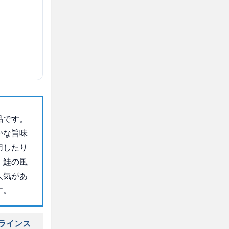
品です。
かな旨味
用したり
、鮭の風
人気があ
す。
ラインス