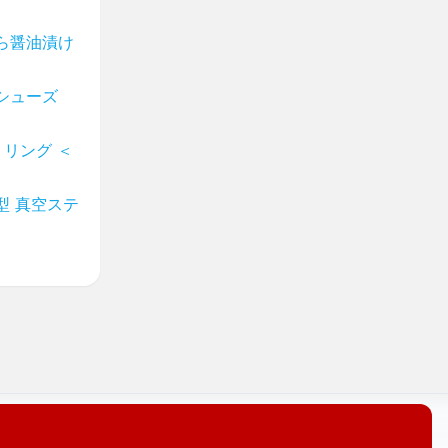
ら醤油漬け
シューズ
リング ＜
型 真空ステ