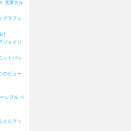
ス 充実カル
 グラフェ
漬け
アジェイジ
ニットパン
ごのピュー
ーシブル ペ
ふとんマッ