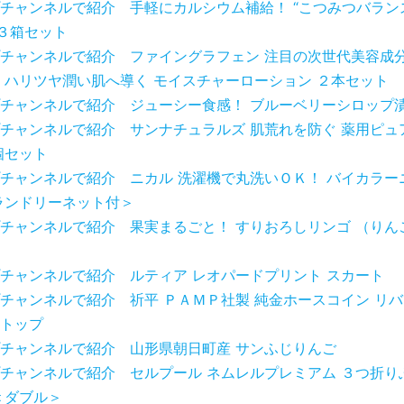
チャンネルで紹介 手軽にカルシウム補給！ “こつみつバラン
 ３箱セット
チャンネルで紹介 ファイングラフェン 注目の次世代美容成分
 ハリツヤ潤い肌へ導く モイスチャーローション ２本セット
チャンネルで紹介 ジューシー食感！ ブルーベリーシロップ
チャンネルで紹介 サンナチュラルズ 肌荒れを防ぐ 薬用ピュ
個セット
チャンネルで紹介 ニカル 洗濯機で丸洗いＯＫ！ バイカラー
ランドリーネット付＞
チャンネルで紹介 果実まるごと！ すりおろしリンゴ （りん
チャンネルで紹介 ルティア レオパードプリント スカート
チャンネルで紹介 祈平 ＰＡＭＰ社製 純金ホースコイン リバ
トップ
チャンネルで紹介 山形県朝日町産 サンふじりんご
チャンネルで紹介 セルプール ネムレルプレミアム ３つ折り
＜ダブル＞