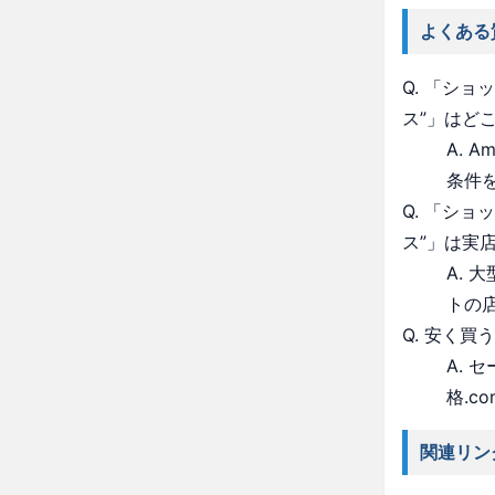
よくある
Q. 「シ
ス”」はど
A. 
条件
Q. 「シ
ス”」は実
A.
トの
Q. 安く買
A.
格.c
関連リン