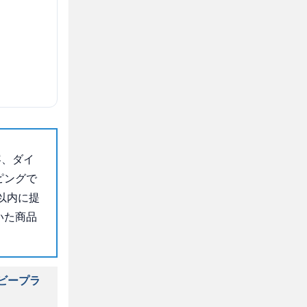
容、ダイ
ピングで
以内に提
いた商品
ビープラ