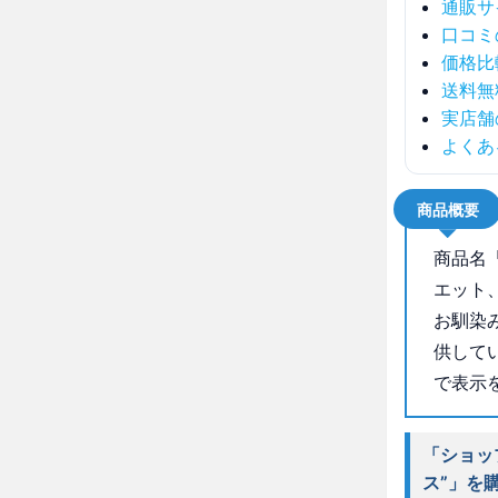
通販サ
口コミ
価格比
送料無
実店舗
よくあ
商品概要
商品名
エット
お馴染
供して
で表示
「ショッ
ス”」を