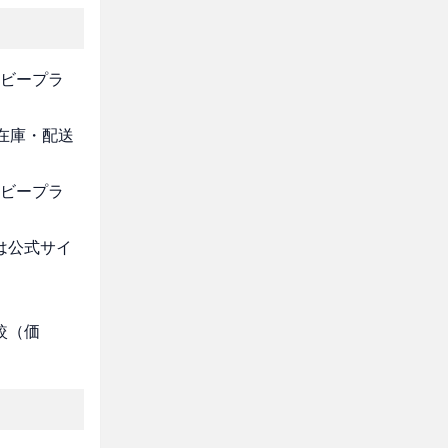
ービープラ
・在庫・配送
ービープラ
は公式サイ
較（価