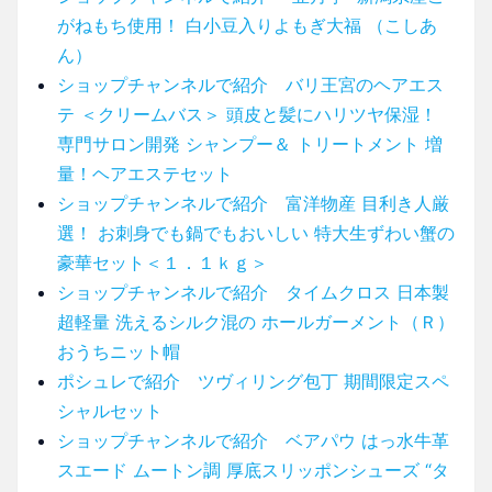
がねもち使用！ 白小豆入りよもぎ大福 （こしあ
ん）
ショップチャンネルで紹介 バリ王宮のヘアエス
テ ＜クリームバス＞ 頭皮と髪にハリツヤ保湿！
専門サロン開発 シャンプー＆ トリートメント 増
量！ヘアエステセット
ショップチャンネルで紹介 富洋物産 目利き人厳
選！ お刺身でも鍋でもおいしい 特大生ずわい蟹の
豪華セット＜１．１ｋｇ＞
ショップチャンネルで紹介 タイムクロス 日本製
超軽量 洗えるシルク混の ホールガーメント（Ｒ）
おうちニット帽
ポシュレで紹介 ツヴィリング包丁 期間限定スペ
シャルセット
ショップチャンネルで紹介 ベアパウ はっ水牛革
スエード ムートン調 厚底スリッポンシューズ “タ