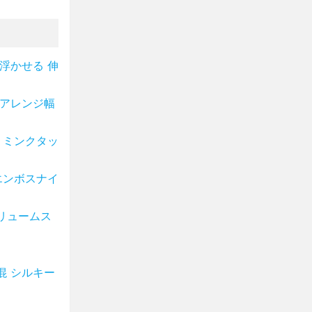
浮かせる 伸
 アレンジ幅
 ミンクタッ
エンボスナイ
リュームス
混 シルキー