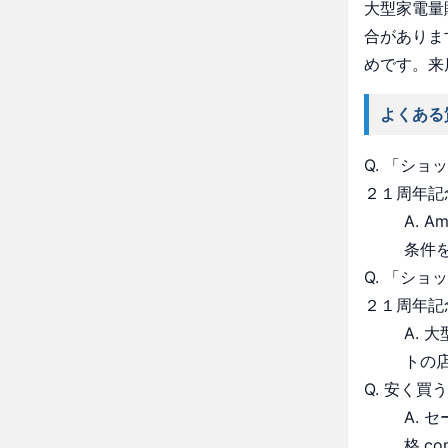
大型家電量
合がありま
めです。来
よくある
Q. 「シ
２１周年記
A. 
条件
Q. 「シ
２１周年記
A.
トの
Q. 安く買
A.
格.c