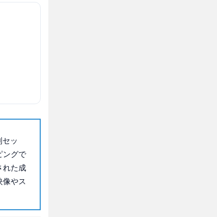
別セッ
ピングで
された成
映像やス