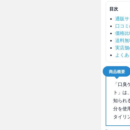
目次
通販サ
口コミ
価格比
送料無
実店舗
よくあ
商品概要
「口臭
ト」は
知られ
分を使
タイリ