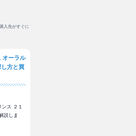
購入先がすぐに
 オーラル
探し方と買
ンス ２１
解説しま