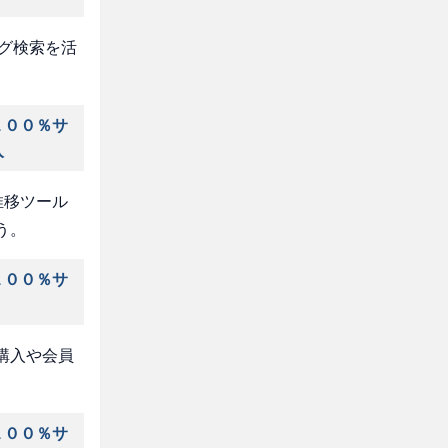
タグ検索を活
１００％サ
入
推移ツール
う。
１００％サ
購入や会員
１００％サ