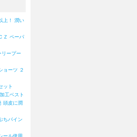
以上！ 潤い
ＣＺ ペーパ
ーリープー
ショーツ ２
セット
ー加工ベスト
 頭皮に潤
ぷちパイン
シール使用