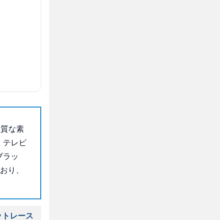
上質な素
、テレビ
ブラッ
ており、
ットレース