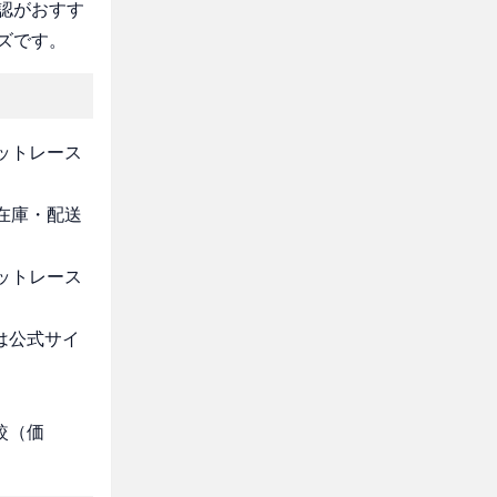
認がおすす
ズです。
レットレース
・在庫・配送
レットレース
は公式サイ
較（価