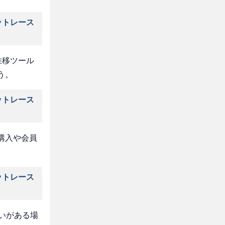
ットレース
推移ツール
う。
ットレース
購入や会員
ットレース
いがある場