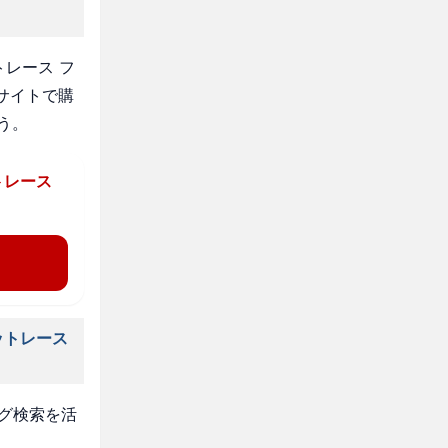
レース フ
サイトで購
う。
トレース
ットレース
タグ検索を活