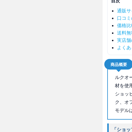
目次
通販サ
口コミ
価格比
送料無
実店舗
よくあ
商品概要
ルクオ
材を使
ショッ
ク、オ
モデル
「ショッ