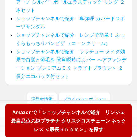
アーノ シルバー ボールエラスティック リング ２
本セット
ショップチャンネルで紹介 卑弥呼 カバードスポ
ーツサンダル
ショップチャンネルで紹介 レンジで簡単！ ふっ
くらもっちりパンピザ （コーンクリーム）
ショップチャンネルで紹介 ララチュー メイク効
果で白髪と薄毛を 簡単瞬時にカバー ヘアファンデ
ーション プレミアムＥＸ ＜ライトブラウン＞ ２
個分エコバッグ付セット
運営者情報
プライバシーポリシー
Amazonで「ショップチャンネルで紹介 リンジェ
© 2026 どこに売ってる？ここで買えます！
最高品位の純プラチナ クリスクロスチェーン ネック
レス ＜最長６５ｃｍ＞」を探す