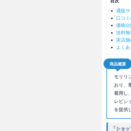
目次
通販サ
口コミ
価格比
送料無
実店舗
よくあ
商品概要
モリリ
おり、
着用し
レビシ
を提供
「ショッ