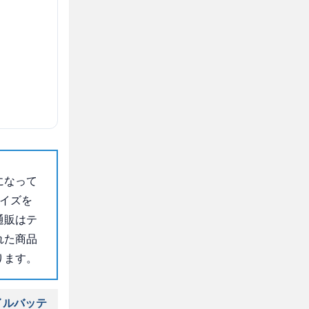
になって
サイズを
通販はテ
れた商品
ります。
イルバッテ