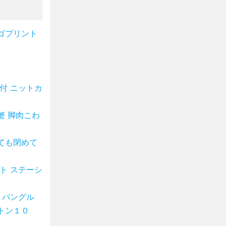
ゴプリント
付 ニットカ
蟹 脚肉こわ
ても閉めて
ト ステーシ
 バングル
トン１０