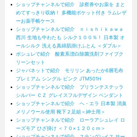
ショップチャンネルで紹介 診察券やお薬を まと
めてすっきり収納！ 多機能ポケット付き ラムレザ
ーお薬手帳ケース
ショップチャンネルで紹介 ｎｉｓｈｉｋａｗａ
西川 生地も中わたも シルク１００％！ 日本製 オ
ールシルク 洗える真綿肌掛けふとん ＜ダブル＞
ポシュレで紹介 酸素系漂白除菌洗剤ファイブク
リーンセット
ジャパネットで紹介 モリリン あったか6層毛布
プレミアム シングル ピンク JTM501H
ショップチャンネルで紹介 ブリランテステッラ
シルバー ＣＺ グレイスフルデザイン ペンダント
ショップチャンネルで紹介 ヘ・エラ 日本製 消臭
メリノウール使用 靴下２足組＜紳士用＞
ショップチャンネルで紹介 ローラアシュレイ ロ
ーズモア ひざ掛け ＜７０×１２０ｃｍ＞
ショップチャンネルで紹介 ステングレイス サー