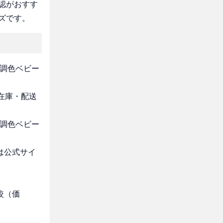
認がおすす
ズです。
無調色ベビー
・在庫・配送
無調色ベビー
は公式サイ
較（価