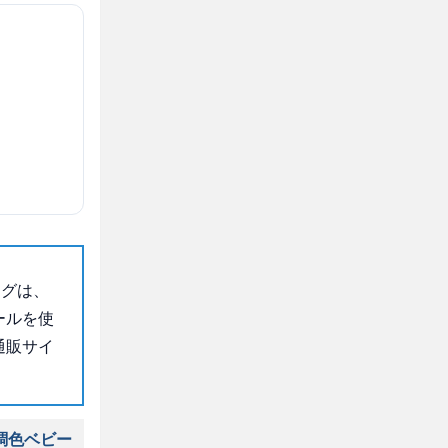
ングは、
ールを使
通販サイ
調色ベビー