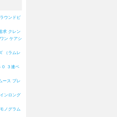
 ラウンドピ
追求 クレン
ワン ケアシ
ズ （ラムレ
０ ３連ペ
ムース プレ
ザインロング
 モノグラム