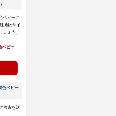
ア）
色ベビーア
各種通販サイ
ましょう。
色ベビー
調色ベビー
タグ検索を活