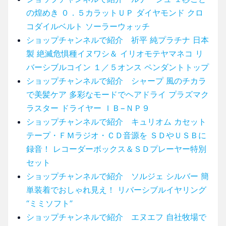
の煌めき ０．５カラットＵＰ ダイヤモンド クロ
コダイルベルト ソーラーウォッチ
ショップチャンネルで紹介 祈平 純プラチナ 日本
製 絶滅危惧種イヌワシ＆ イリオモテヤマネコ リ
バーシブルコイン １／５オンス ペンダントトップ
ショップチャンネルで紹介 シャープ 風のチカラ
で美髪ケア 多彩なモードでヘアドライ プラズマク
ラスター ドライヤー ＩＢ−ＮＰ９
ショップチャンネルで紹介 キュリオム カセット
テープ・ＦＭラジオ・ＣＤ音源を ＳＤやＵＳＢに
録音！ レコーダーボックス＆ＳＤプレーヤー特別
セット
ショップチャンネルで紹介 ソルジェ シルバー 簡
単装着でおしゃれ見え！ リバーシブルイヤリング
“ミミソフト”
ショップチャンネルで紹介 エヌエフ 自社牧場で