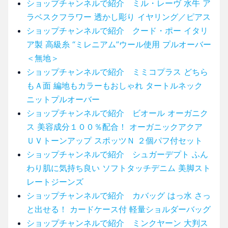
ショップチャンネルで紹介 ミル・レーヴ 水牛 ア
ラベスクフラワー 透かし彫り イヤリング／ピアス
ショップチャンネルで紹介 クード・ポー イタリ
ア製 高級糸 “ミレニアム”ウール使用 プルオーバー
＜無地＞
ショップチャンネルで紹介 ミミコプラス どちら
もＡ面 編地もカラーもおしゃれ タートルネック
ニットプルオーバー
ショップチャンネルで紹介 ビオール オーガニク
ス 美容成分１００％配合！ オーガニックアクア
ＵＶトーンアップ スポッツＮ ２個パフ付セット
ショップチャンネルで紹介 シュガーデプト ふん
わり肌に気持ち良い ソフトタッチデニム 美脚スト
レートジーンズ
ショップチャンネルで紹介 カバッグ はっ水 さっ
と出せる！ カードケース付 軽量ショルダーバッグ
ショップチャンネルで紹介 ミンクヤーン 大判ス