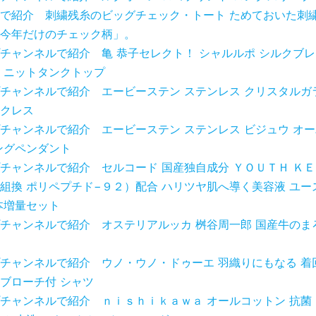
で紹介 刺繍残糸のビッグチェック・トート ためておいた刺
今年だけのチェック柄」。
チャンネルで紹介 亀 恭子セレクト！ シャルルポ シルクブレ
 ニットタンクトップ
チャンネルで紹介 エービーステン ステンレス クリスタルガ
クレス
チャンネルで紹介 エービーステン ステンレス ビジュウ オ
ングペンダント
チャンネルで紹介 セルコード 国産独自成分 ＹＯＵＴＨ ＫＥ
組換 ポリペプチド−９２）配合 ハリツヤ肌へ導く美容液 ユース
本増量セット
チャンネルで紹介 オステリアルッカ 桝谷周一郎 国産牛のま
チャンネルで紹介 ウノ・ウノ・ドゥーエ 羽織りにもなる 着
ブローチ付 シャツ
チャンネルで紹介 ｎｉｓｈｉｋａｗａ オールコットン 抗菌