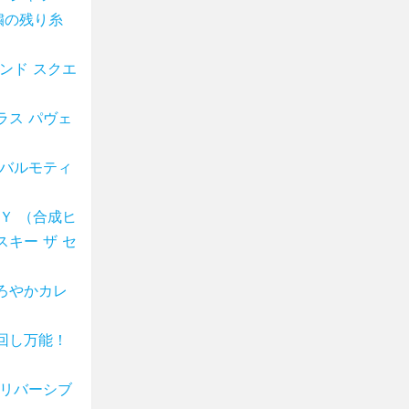
繍の残り糸
ンド スクエ
ラス パヴェ
ーバルモティ
Ｙ （合成ヒ
キー ザ セ
ろやかカレ
回し万能！
 リバーシブ