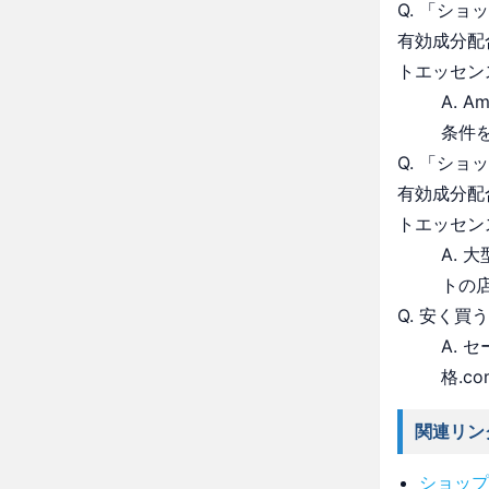
Q. 「シ
有効成分配
トエッセン
A. 
条件
Q. 「シ
有効成分配
トエッセン
A.
トの
Q. 安く買
A.
格.c
関連リン
ショップ