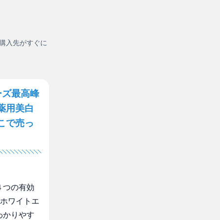
購入先がすぐに
ーズ最高峰
薬用美白
こで売っ
４つの有効
 ホワイトエ
わかりやす