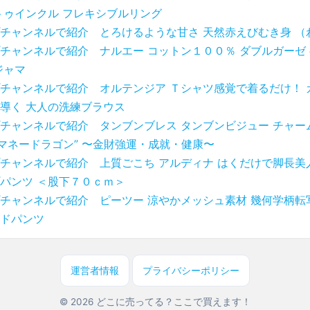
トゥインクル フレキシブルリング
チャンネルで紹介 とろけるような甘さ 天然赤えびむき身 （
チャンネルで紹介 ナルエー コットン１００％ ダブルガーゼ
ジャマ
チャンネルで紹介 オルテンジア Ｔシャツ感覚で着るだけ！ 
導く 大人の洗練ブラウス
チャンネルで紹介 タンブンブレス タンブンビジュー チャー
“マネードラゴン” 〜金財強運・成就・健康〜
チャンネルで紹介 上質ごこち アルディナ はくだけで脚長美
パンツ ＜股下７０ｃｍ＞
チャンネルで紹介 ピーツー 涼やかメッシュ素材 幾何学柄転
ドパンツ
運営者情報
プライバシーポリシー
© 2026 どこに売ってる？ここで買えます！