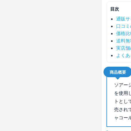
目次
通販サ
口コミ
価格比
送料無
実店舗
よくあ
商品概要
ソアー
を使用
トとし
売され
ャコー