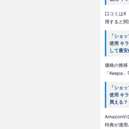
口コミはX（
用すると関
「ショッ
使用 キ
して最安
価格の推移・
「Keep
「ショッ
使用 キ
買える？
Amazo
特典が適用