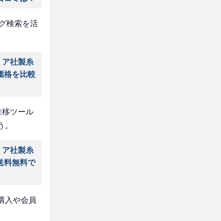
タグ検索を活
ミア社製糸
価格を比較
推移ツール
う。
ミア社製糸
送料無料で
購入や会員