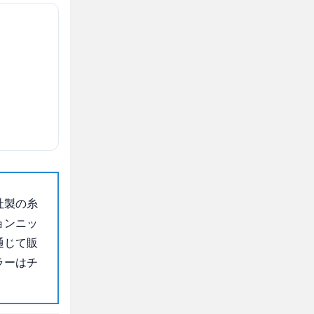
社製の糸
ョンニッ
通じて販
ラーはチ