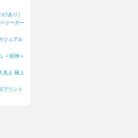
わけあり）
 ベリーガー
カジュアル
ム ＜財神＞
人見え 極上
写プリント