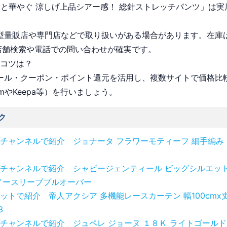
リと華やぐ 涼しげ上品シアー感！ 総針ストレッチパンツ」は実
 大型量販店や専門店などで取り扱いがある場合があります。在庫
店舗検索や電話での問い合わせが確実です。
うコツは？
 セール・クーポン・ポイント還元を活用し、複数サイトで価格比
omやKeepa等）を行いましょう。
ク
チャンネルで紹介 ジョナータ フラワーモティーフ 細手編み
チャンネルで紹介 シャビージェンティール ビッグシルエット
ノースリーブプルオーバー
ットで紹介 帝人アクシア 多機能レースカーテン 幅100cmx丈1
3
チャンネルで紹介 ジュペレ ジョーヌ １８Ｋ ライトゴールド