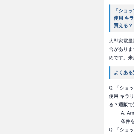
「ショッ
使用 キ
買える？
大型家電量
合がありま
めです。来
よくある
Q. 「シ
使用 キラ
る？通販で
A. 
条件
Q. 「シ