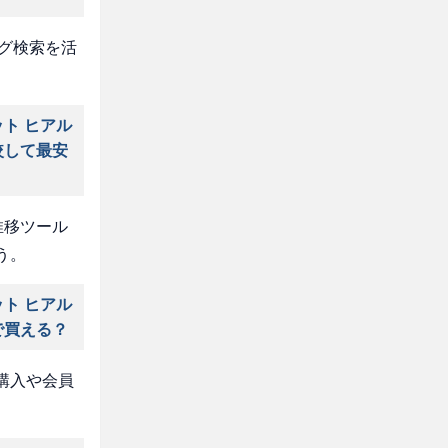
タグ検索を活
ト ヒアル
較して最安
推移ツール
う。
ト ヒアル
で買える？
購入や会員