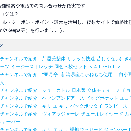
店舗検索や電話での問い合わせが確実です。
うコツは？
 セール・クーポン・ポイント還元を活用し、複数サイトで価格比
omやKeepa等）を行いましょう。
ク
チャンネルで紹介 芦屋美整体 サラッと快適 苦しくないはき
ーツ イージーストレッチ 同色３枚セット ＜４Ｌ〜５Ｌ＞
チャンネルで紹介 “亜月亭” 新潟県産こがねもち使用！ 白小
ん）
チャンネルで紹介 ジューカトル 日本製 立体モティーフ チ
チャンネルで紹介 ヘブンアンドアース ビッグポケット エコ
チャンネルで紹介 キリ エ キリ バックボウタイ ワンピース
チャンネルで紹介 ヴィアッジャーレ チュールレイヤード ふ
ルオーバー
チャンネルで紹介 キリ エ キリ 楊柳ジャガード ジャンパー