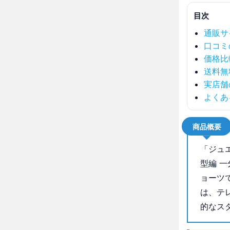
目次
通販サ
口コミ
価格比
送料無
実店舗
よくあ
商品概要
「ジュ
型編 
ョーツ
は、テ
的なス