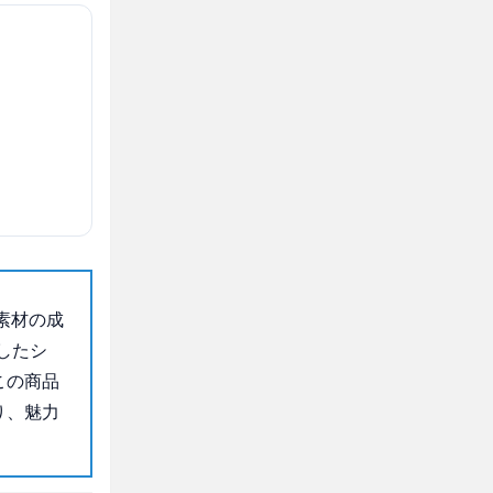
素材の成
したシ
この商品
り、魅力