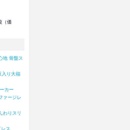
較（価
心地 骨盤ス
豆入り大福
ョーカー
ファージレ
んわりスリ
ドレス