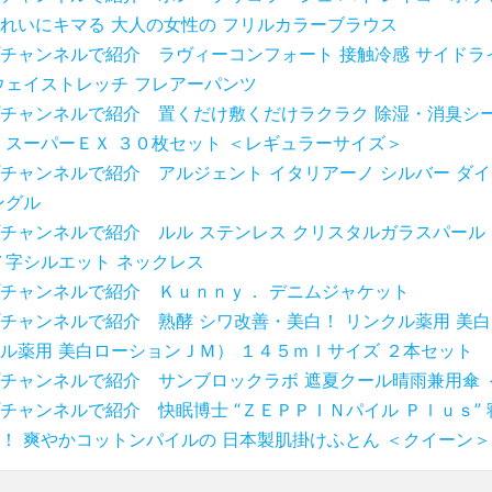
れいにキマる 大人の女性の フリルカラーブラウス
チャンネルで紹介 ラヴィーコンフォート 接触冷感 サイドラ
ウェイストレッチ フレアーパンツ
チャンネルで紹介 置くだけ敷くだけラクラク 除湿・消臭シー
 スーパーＥＸ ３０枚セット ＜レギュラーサイズ＞
チャンネルで紹介 アルジェント イタリアーノ シルバー ダ
ングル
チャンネルで紹介 ルル ステンレス クリスタルガラスパール
Ｙ字シルエット ネックレス
チャンネルで紹介 Ｋｕｎｎｙ． デニムジャケット
チャンネルで紹介 熟酵 シワ改善・美白！ リンクル薬用 美
ル薬用 美白ローションＪＭ） １４５ｍｌサイズ ２本セット
チャンネルで紹介 サンブロックラボ 遮夏クール晴雨兼用傘 
チャンネルで紹介 快眠博士 “ＺＥＰＰＩＮパイル Ｐｌｕｓ”
！ 爽やかコットンパイルの 日本製肌掛けふとん ＜クイーン＞