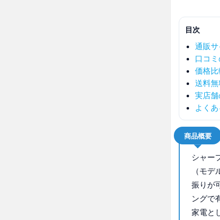
目次
通販サ
口コミ
価格比
送料無
実店舗
よくあ
商品概要
シャー
（モデ
振りが
ングで
家電と