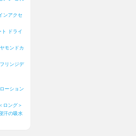
インアクセ
ト ドライ
イヤモンドカ
 フリンジデ
白ローション
＜ロング＞
 寝汗の吸水