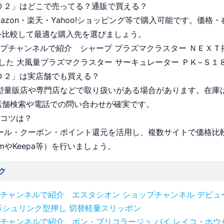
０２」はどこで売ってる？通販で買える？
Amazon・楽天・Yahoo!ショッピング等で購入可能です。価格
を比較して最適な購入先を選びましょう。
ョップチャンネルで紹介 シャープ プラズマクラスター ＮＥＸＴ
した 大風量プラズマクラスター サーキュレーター ＰＫ−Ｓ１
０２」は実店舗でも買える？
 大型量販店や専門店などで取り扱いがある場合があります。在庫
店舗検索や電話での問い合わせが確実です。
うコツは？
 セール・クーポン・ポイント還元を活用し、複数サイトで価格比
omやKeepa等）を行いましょう。
ク
チャンネルで紹介 エスタシオン ショップチャンネル デビュ
革シュリンク型押し 切替軽量スリッポン
チャンネルで紹介 ボン・ブリコラージュ バイ レイコ・ホウ