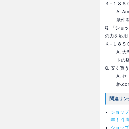
Ｋ−１８Ｓ
A. 
条件
Q. 「シ
の力を応用
Ｋ−１８Ｓ
A.
トの
Q. 安く買
A.
格.c
関連リン
ショップ
年！ 牛
ショップ