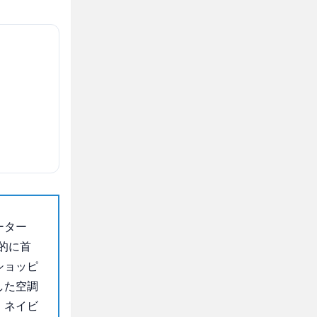
ーター
的に首
ショッピ
した空調
、ネイビ