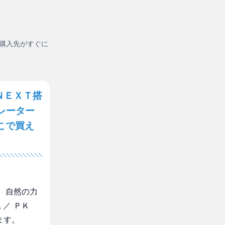
購入先がすぐに
ＮＥＸＴ搭
レーター
こで買え
 自然の力
／ ＰＫ
ます。