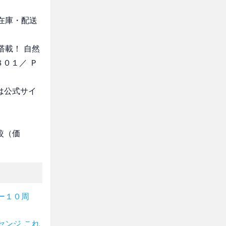
・在庫・配送
搭載！ 自然
８０１／ Ｐ
は公式サイ
較（価
ー１０周
センジ これ